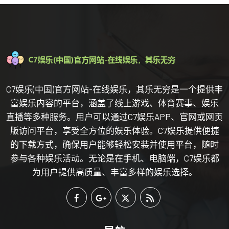
C7娱乐(中国)官方网站-在线娱乐，其乐无穷是一个提供丰
富娱乐内容的平台，涵盖了线上游戏、体育赛事、娱乐
直播等多种服务。用户可以通过C7娱乐APP、官网或网页
版访问平台，享受全方位的娱乐体验。C7娱乐提供便捷
的下载方式，确保用户能够轻松安装并使用平台，随时
参与各种娱乐活动。无论是在手机、电脑端，C7娱乐都
为用户提供高质量、丰富多样的娱乐选择。