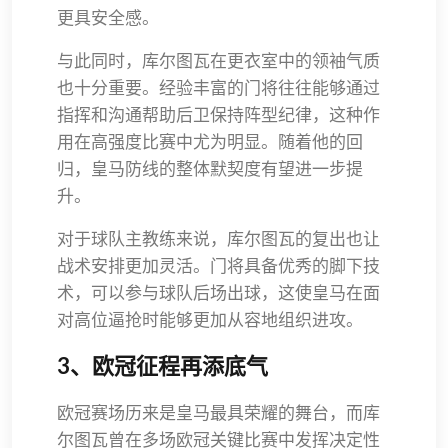
更具安全感。
与此同时，库尔图瓦在更衣室中的领袖气质
也十分重要。经验丰富的门将往往能够通过
指挥和沟通帮助后卫保持阵型纪律，这种作
用在高强度比赛中尤为明显。随着他的回
归，皇马防线的整体默契度有望进一步提
升。
对于球队主教练来说，库尔图瓦的复出也让
战术安排更加灵活。门将具备优秀的脚下技
术，可以参与球队后场出球，这使皇马在面
对高位逼抢时能够更加从容地组织进攻。
3、欧冠征程再添底气
欧冠赛场历来是皇马最具荣耀的舞台，而库
尔图瓦曾在多场欧冠关键比赛中发挥决定性