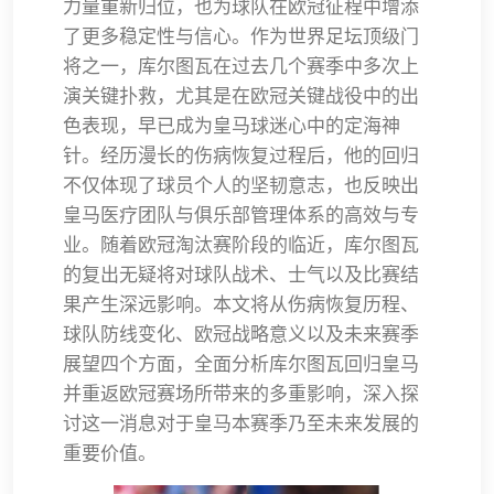
力量重新归位，也为球队在欧冠征程中增添
了更多稳定性与信心。作为世界足坛顶级门
将之一，库尔图瓦在过去几个赛季中多次上
演关键扑救，尤其是在欧冠关键战役中的出
色表现，早已成为皇马球迷心中的定海神
针。经历漫长的伤病恢复过程后，他的回归
不仅体现了球员个人的坚韧意志，也反映出
皇马医疗团队与俱乐部管理体系的高效与专
业。随着欧冠淘汰赛阶段的临近，库尔图瓦
的复出无疑将对球队战术、士气以及比赛结
果产生深远影响。本文将从伤病恢复历程、
球队防线变化、欧冠战略意义以及未来赛季
展望四个方面，全面分析库尔图瓦回归皇马
并重返欧冠赛场所带来的多重影响，深入探
讨这一消息对于皇马本赛季乃至未来发展的
重要价值。