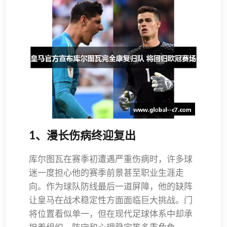
1、漫长伤病终迎复出
库尔图瓦在赛季初遭遇严重伤病时，许多球
迷一度担心他的赛季前景甚至职业生涯走
向。作为球队防线最后一道屏障，他的缺阵
让皇马在战术稳定性方面面临巨大挑战。门
将位置看似单一，但在现代足球体系中却承