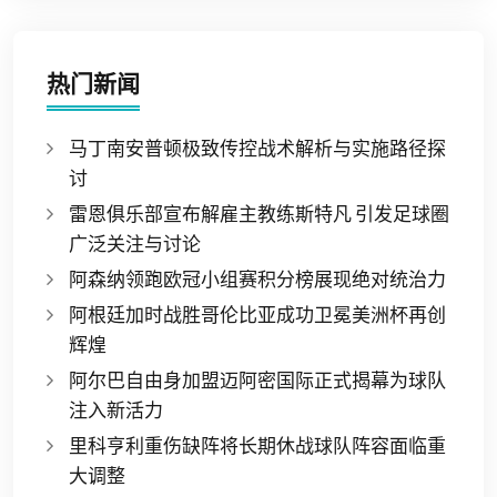
热门新闻
马丁南安普顿极致传控战术解析与实施路径探
讨
雷恩俱乐部宣布解雇主教练斯特凡 引发足球圈
广泛关注与讨论
阿森纳领跑欧冠小组赛积分榜展现绝对统治力
阿根廷加时战胜哥伦比亚成功卫冕美洲杯再创
辉煌
阿尔巴自由身加盟迈阿密国际正式揭幕为球队
注入新活力
里科亨利重伤缺阵将长期休战球队阵容面临重
大调整