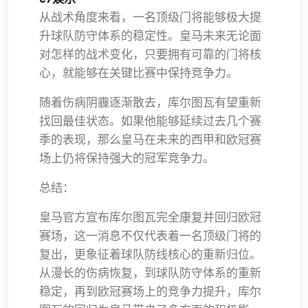
从战术角度来看，一名顶级门将能够极大提
升球队防守体系的稳定性。皇马未来无论面
对怎样的战术变化，只要拥有可靠的门将核
心，就能够在关键比赛中保持竞争力。
随着伤病阴霾逐渐散去，库尔图瓦有望重新
找回最佳状态。如果他能够延续过去几个赛
季的表现，那么皇马在未来的西甲和欧冠赛
场上仍将保持强大的冠军竞争力。
总结：
皇马官方宣布库尔图瓦完全康复并回归欧冠
赛场，这一消息不仅代表着一名顶级门将的
复出，更象征着球队防线核心的重新归位。
从漫长的伤病恢复，到球队防守体系的重新
稳定，再到欧冠赛场上的竞争力提升，库尔