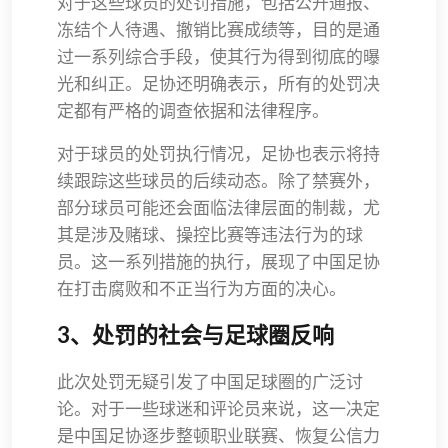
对于这些球员的处罚措施，包括公开通报、
冻结个人待遇、撤销比赛成绩等，目的是通
过一系列综合手段，使其行为得到彻底的曝
光和纠正。足协还明确表示，所有的处罚决
定都有严格的调查依据和法律程序。
对于球员的处罚执行情况，足协也表示将持
续跟踪这些球员的后续动态。除了禁赛外，
部分球员可能还会面临法律层面的制裁，尤
其是涉及赌球、操控比赛等违法行为的球
员。这一系列措施的执行，展现了中国足协
在打击腐败和不正当行为方面的决心。
3、处罚的社会与足球圈反响
此次处罚无疑引发了中国足球圈的广泛讨
论。对于一些球迷和评论员来说，这一决定
是中国足协逐步整顿职业联赛、恢复公信力