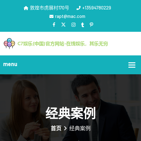
敦煌市虏展村170号
+13594780229
rapt@mac.com
经典案例
首页
经典案例