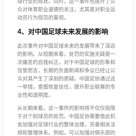
球行业的现状。同时，这一事件也提升了公
众对体育职业道德的关注，尤其是对职业运
动员行为规范的重视。
4、对中国足球未来发展的影响
此次事件对中国足球未来的发展带来了深远
的影响。从短期来看，处罚的实施无疑是一
次痛苦的自我纠正。对于中国足球的形象和
信誉而言，长期的负面新闻和争议已经让公
众对其产生了深刻的质疑。中国足协通过这
一举措，意图恢复信任，提升职业联赛的专
业性和透明度。
从长期来看，这一事件的影响将不仅仅局限
于对个别球员的处罚。中国足协需要借此机
会加强对足球行业的整体治理，完善相关法
规和管理体系。例如，可以加强对俱乐部的