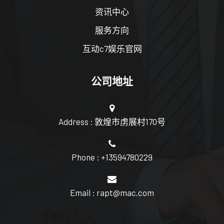
资讯中心
服务方向
互动c7娱乐官网
公司地址
Address : 敦煌市虏展村170号
Phone : +13594780229
Email : rapt@mac.com