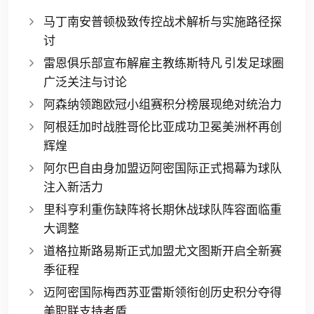
马丁南安普顿极致传控战术解析与实施路径探
讨
雷恩俱乐部宣布解雇主教练斯特凡 引发足球圈
广泛关注与讨论
阿森纳领跑欧冠小组赛积分榜展现绝对统治力
阿根廷加时战胜哥伦比亚成功卫冕美洲杯再创
辉煌
阿尔巴自由身加盟迈阿密国际正式揭幕为球队
注入新活力
里科亨利重伤缺阵将长期休战球队阵容面临重
大调整
道格拉斯路易斯正式加盟尤文图斯开启全新赛
季征程
迈阿密国际梅西苏亚雷斯领衔创历史积分夺得
美职联支持者盾