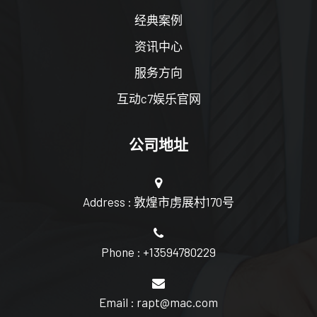
经典案例
资讯中心
服务方向
互动c7娱乐官网
公司地址
Address : 敦煌市虏展村170号
Phone : +13594780229
Email : rapt@mac.com