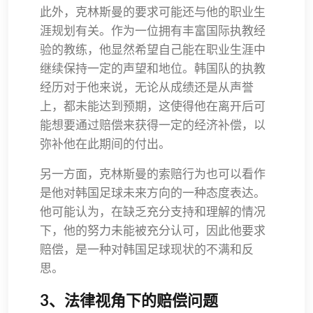
此外，克林斯曼的要求可能还与他的职业生
涯规划有关。作为一位拥有丰富国际执教经
验的教练，他显然希望自己能在职业生涯中
继续保持一定的声望和地位。韩国队的执教
经历对于他来说，无论从成绩还是从声誉
上，都未能达到预期，这使得他在离开后可
能想要通过赔偿来获得一定的经济补偿，以
弥补他在此期间的付出。
另一方面，克林斯曼的索赔行为也可以看作
是他对韩国足球未来方向的一种态度表达。
他可能认为，在缺乏充分支持和理解的情况
下，他的努力未能被充分认可，因此他要求
赔偿，是一种对韩国足球现状的不满和反
思。
3、法律视角下的赔偿问题