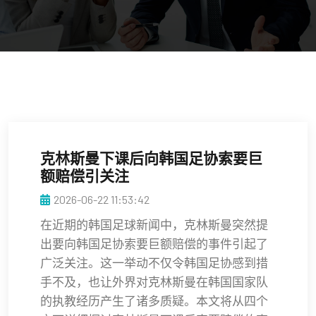
克林斯曼下课后向韩国足协索要巨
额赔偿引关注
2026-06-22 11:53:42
在近期的韩国足球新闻中，克林斯曼突然提
出要向韩国足协索要巨额赔偿的事件引起了
广泛关注。这一举动不仅令韩国足协感到措
手不及，也让外界对克林斯曼在韩国国家队
的执教经历产生了诸多质疑。本文将从四个