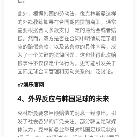
偿。
此外，根据韩国的劳动法，像克林斯曼这样
的外籍教练如果在合同期内提前离职，通常
需要根据合同条款支付一定的违约金或者赔
偿。然而，双方是否在合同中明确规定了相
应的赔偿条款，以及该条款的具体内容，成
为了一个关键的法律问题。这也使得此次赔
偿事件不仅仅是个体行为，更可能引发关于
国际足球合同管理和劳动关系的广泛讨论。
c7娱乐官网
4、外界反应与韩国足球的未来
克林斯曼要求巨额赔偿的消息一经曝出，引
发了社会各界的广泛关注。部分韩国足球媒
体认为，克林斯曼此举是对韩国足球现状的