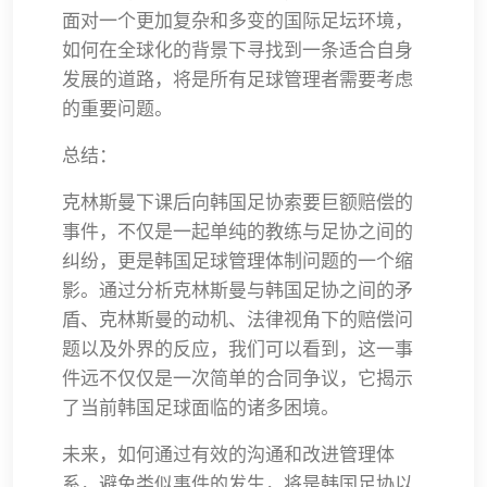
面对一个更加复杂和多变的国际足坛环境，
如何在全球化的背景下寻找到一条适合自身
发展的道路，将是所有足球管理者需要考虑
的重要问题。
总结：
克林斯曼下课后向韩国足协索要巨额赔偿的
事件，不仅是一起单纯的教练与足协之间的
纠纷，更是韩国足球管理体制问题的一个缩
影。通过分析克林斯曼与韩国足协之间的矛
盾、克林斯曼的动机、法律视角下的赔偿问
题以及外界的反应，我们可以看到，这一事
件远不仅仅是一次简单的合同争议，它揭示
了当前韩国足球面临的诸多困境。
未来，如何通过有效的沟通和改进管理体
系，避免类似事件的发生，将是韩国足协以