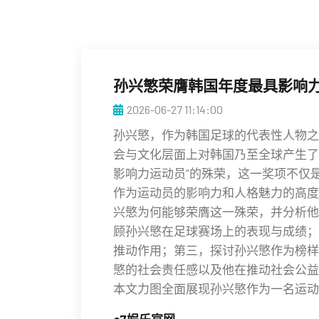
孙兴慜荣膺韩国年度最具影响力
2026-06-27 11:14:00
孙兴慜，作为韩国足球的代表性人物之
会与文化层面上对韩国乃至全球产生了
影响力运动员”的殊荣，这一奖项不仅
作为运动员的影响力和人格魅力的高度
兴慜为何能够荣膺这一殊荣，并分析他
顾孙兴慜在足球赛场上的表现与成绩；
推动作用；第三，探讨孙兴慜作为榜样
慜的社会责任感以及他在推动社会公益
本文力图全面展现孙兴慜作为一名运动