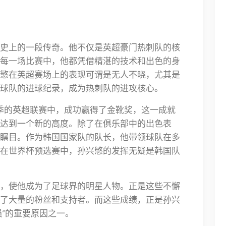
史上的一段传奇。他不仅是英超豪门热刺队的核
每一场比赛中，他都凭借精湛的技术和出色的身
慜在英超赛场上的表现可谓是无人不晓，尤其是
球队的进球纪录，成为热刺队的进攻核心。
2赛季的英超联赛中，成功赢得了金靴奖，这一成就
达到一个新的高度。除了在俱乐部中的出色表
瞩目。作为韩国国家队的队长，他带领球队在多
在世界杯预选赛中，孙兴慜的发挥无疑是韩国队
，使他成为了足球界的明星人物。正是这些不懈
了大量的粉丝和支持者。而这些成绩，正是孙兴
员”的重要原因之一。