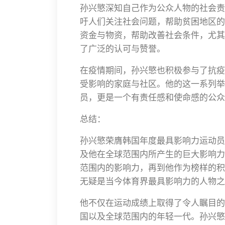
孙兴慜深知自己作为公众人物的社会责
吁人们关注社会问题，帮助贫困地区的
资金与物资，帮助改善社会条件，尤其
了广泛的认可与赞誉。
在疫情期间，孙兴慜也积极参与了抗疫
受影响的家庭与社区。他的这一系列举
员，更是一个有责任感和使命感的公众
总结：
孙兴慜荣膺韩国年度最具影响力运动员
及他在全球范围内所产生的巨大影响力
范围内的影响力，再到他作为榜样的积
无疑是当今体育界最具影响力的人物之
他不仅在运动成绩上取得了令人瞩目的
国以及全球范围内的年轻一代。孙兴慜