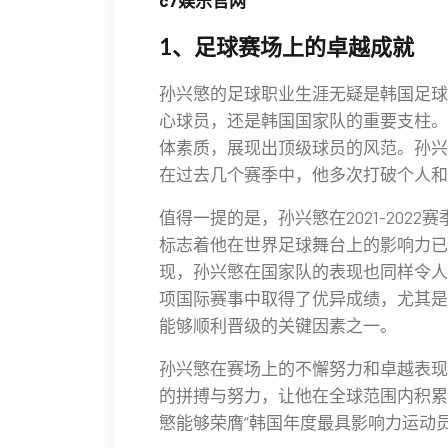
c7娱乐官网
1、足球赛场上的卓越成就
孙兴慜的足球职业生涯无疑是韩国足球
心球员，还是韩国国家队的重要支柱。
体素质，展现出顶级球员的风范。孙兴
在过去几个赛季中，他多次打破个人和
值得一提的是，孙兴慜在2021-202
标志着他在世界足球舞台上的影响力已
现，孙兴慜在国家队的表现也同样令人
项国际赛事中取得了优异成绩，尤其是
能够顺利晋级的关键因素之一。
孙兴慜在赛场上的不懈努力和卓越表现
的拼搏与努力，让他在全球范围内积累
慜能够荣膺“韩国年度最具影响力运动