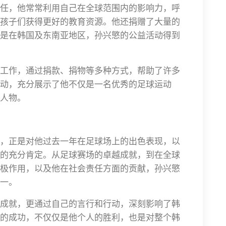
任，他常常利用自己在全球范围内的影响力，呼
孩子们获得更好的教育资源。他还捐赠了大量的
是在韩国及东南亚地区，孙兴慜的公益活动得到
工作，通过捐款、捐物等多种方式，帮助了许多
动，充分展示了他不仅是一名优秀的足球运动
人物。
，正是对他过去一年在足球场上的出色表现，以
的充分肯定。从足球赛场的卓越成就，到在全球
极作用，以及他在社会责任方面的贡献，孙兴慜
一。
成就，更通过自己的言行和行动，深刻影响了韩
的成功，不仅仅是他个人的胜利，也是对整个韩