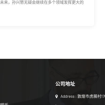
未来，孙兴慜无疑会继续在多个领域发挥更大的
公司地址
Address : 敦煌市虏展村1
7娱乐