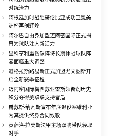
对统治力
阿根廷加时战胜哥伦比亚成功卫冕美
洲杯再创辉煌
阿尔巴自由身加盟迈阿密国际正式揭
幕为球队注入新活力
里科亨利重伤缺阵将长期休战球队阵
容面临重大调整
道格拉斯路易斯正式加盟尤文图斯开
启全新赛季征程
迈阿密国际梅西苏亚雷斯领衔创历史
积分夺得美职联支持者盾
赫苏斯·纳瓦斯宣布年底退役塞维利亚
为其提供终身合同致敬
贡萨洛·拉莫斯法甲主场双响带队轻取
对手