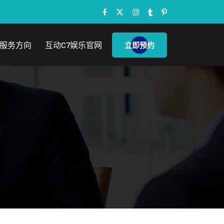
服务方向
互动c7娱乐官网
立即预约