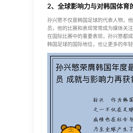
2、全球影响力与对韩国体育
孙兴慜不仅是韩国足球的代表人物，他
员，他的比赛和表现常常成为媒体关注
在国际比赛中的重要表现，孙兴慜都成
韩国足球的国际地位，也让更多的年轻