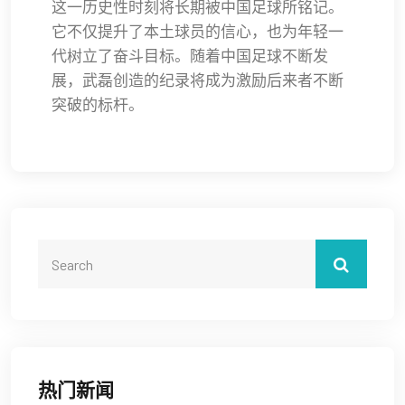
这一历史性时刻将长期被中国足球所铭记。
它不仅提升了本土球员的信心，也为年轻一
代树立了奋斗目标。随着中国足球不断发
展，武磊创造的纪录将成为激励后来者不断
突破的标杆。
热门新闻