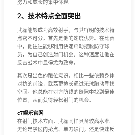
努力和成长的集中体现。
2、技术特点全面突出
武磊能够成为高效射手，与其鲜明的技术特
点密不可分。首先是他的速度优势。在比赛
中，他往往能够利用快速启动摆脱防守球
员，为自己创造射门机会。这种速度让他在
反击战术中显得尤为致命。
其次是出色的跑位意识。相比一些依赖身体
对抗的前锋，武磊更擅长通过无球跑动寻找
空间。他总能在对方防线的缝隙中找到最佳
位置，从而获得轻松射门的机会。
c7娱乐官网
在射门技术方面，武磊同样具备较高水准。
无论是禁区内抢点、单刀破门，还是快速反