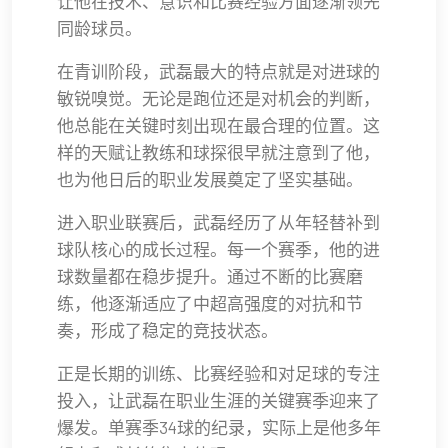
让他在技术、意识和比赛经验方面逐渐领先
同龄球员。
在青训阶段，武磊最大的特点就是对进球的
敏锐嗅觉。无论是跑位还是对机会的判断，
他总能在关键时刻出现在最合理的位置。这
样的天赋让教练和球探很早就注意到了他，
也为他日后的职业发展奠定了坚实基础。
进入职业联赛后，武磊经历了从年轻替补到
球队核心的成长过程。每一个赛季，他的进
球数量都在稳步提升。通过不断的比赛磨
练，他逐渐适应了中超高强度的对抗和节
奏，形成了稳定的竞技状态。
正是长期的训练、比赛经验和对足球的专注
投入，让武磊在职业生涯的关键赛季迎来了
爆发。单赛季34球的纪录，实际上是他多年