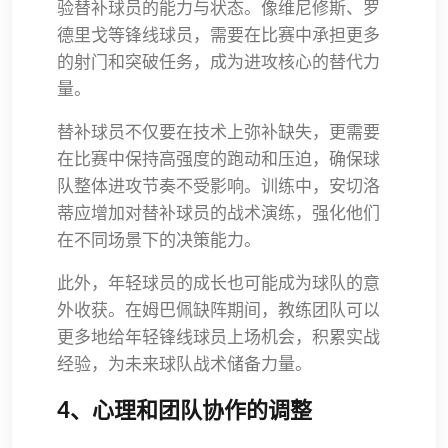
验替补球员的能力与状态。像维尼修斯、罗
德里戈等锋线球员，需要在比赛中承担更多
的射门和突破任务，成为进攻核心的替代力
量。
替补球员不仅要在技术上弥补缺失，更需要
在比赛中保持高强度的跑动和压迫，确保球
队整体进攻节奏不受影响。训练中，安切洛
蒂应增加对替补球员的战术演练，强化他们
在不同场景下的决策能力。
此外，年轻球员的成长也可能成为球队的意
外收获。在姆巴佩缺阵期间，教练团队可以
更多地给年轻锋线球员上场机会，积累实战
经验，为未来球队战术储备力量。
4、心理和团队协作的调整