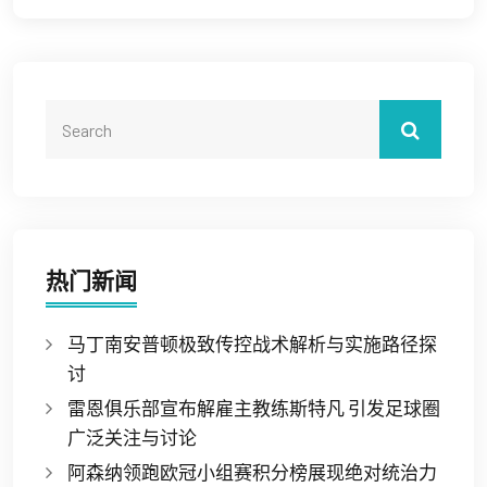
热门新闻
马丁南安普顿极致传控战术解析与实施路径探
讨
雷恩俱乐部宣布解雇主教练斯特凡 引发足球圈
广泛关注与讨论
阿森纳领跑欧冠小组赛积分榜展现绝对统治力