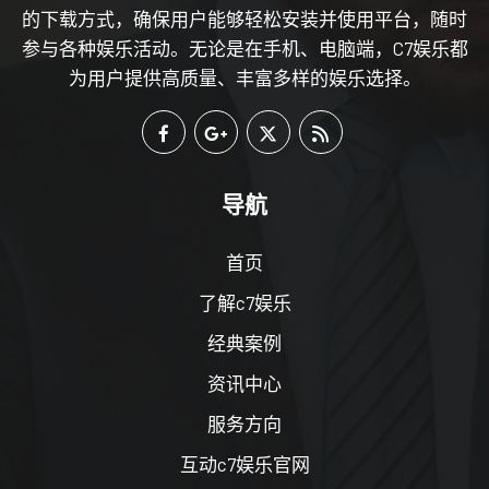
的下载方式，确保用户能够轻松安装并使用平台，随时
参与各种娱乐活动。无论是在手机、电脑端，C7娱乐都
为用户提供高质量、丰富多样的娱乐选择。
导航
首页
了解c7娱乐
经典案例
资讯中心
服务方向
互动c7娱乐官网