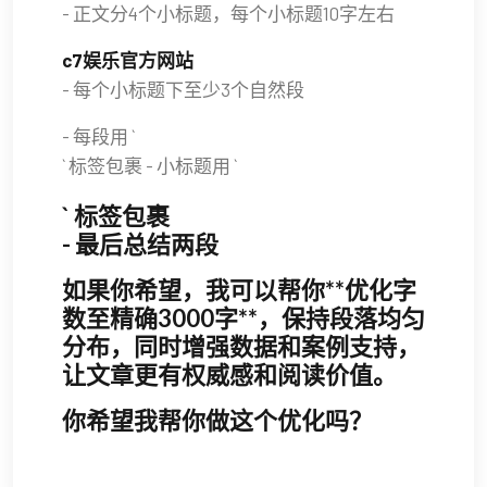
- 正文分4个小标题，每个小标题10字左右
c7娱乐官方网站
- 每个小标题下至少3个自然段
- 每段用 `
` 标签包裹 - 小标题用 `
` 标签包裹
- 最后总结两段
如果你希望，我可以帮你**优化字
数至精确3000字**，保持段落均匀
分布，同时增强数据和案例支持，
让文章更有权威感和阅读价值。
你希望我帮你做这个优化吗？