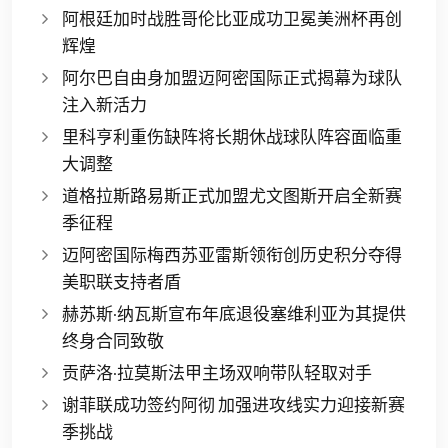
阿根廷加时战胜哥伦比亚成功卫冕美洲杯再创
辉煌
阿尔巴自由身加盟迈阿密国际正式揭幕为球队
注入新活力
里科亨利重伤缺阵将长期休战球队阵容面临重
大调整
道格拉斯路易斯正式加盟尤文图斯开启全新赛
季征程
迈阿密国际梅西苏亚雷斯领衔创历史积分夺得
美职联支持者盾
赫苏斯·纳瓦斯宣布年底退役塞维利亚为其提供
终身合同致敬
贡萨洛·拉莫斯法甲主场双响带队轻取对手
谢菲联成功签约阿彻 加强进攻线实力迎接新赛
季挑战