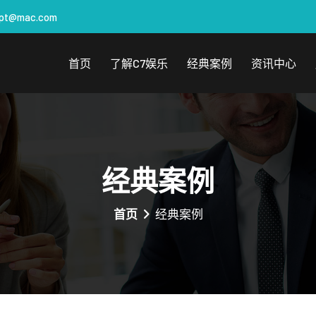
apt@mac.com
首页
了解c7娱乐
经典案例
资讯中心
经典案例
首页
经典案例