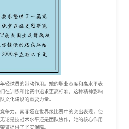
年轻球员的带动作用。她的职业态度和高水平表
们在训练和比赛中追求更高标准。这种精神影响
队文化建设的重要力量。
竞争力。索菲娅在世界级比赛中的突出表现，使
无论是技战术水平还是团队协作，她的核心作用
荣誉提供了坚实保障。