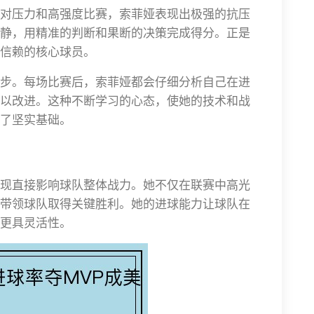
对压力和高强度比赛，索菲娅表现出极强的抗压
静，用精准的判断和果断的决策完成得分。正是
信赖的核心球员。
步。每场比赛后，索菲娅都会仔细分析自己在进
以改进。这种不断学习的心态，使她的技术和战
定了坚实基础。
现直接影响球队整体战力。她不仅在联赛中高光
带领球队取得关键胜利。她的进球能力让球队在
更具灵活性。