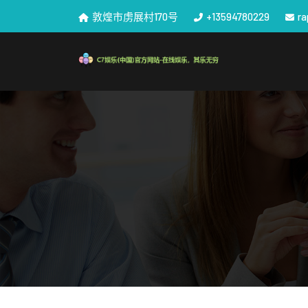
敦煌市虏展村170号
+13594780229
r