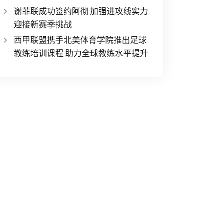
谢菲联成功签约阿彻 加强进攻线实力
迎接新赛季挑战
西甲联盟携手北美体育学院推出足球
教练培训课程 助力全球教练水平提升