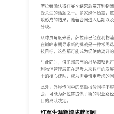
萨拉赫确认将在赛季结束后离开利物浦
受关注的话题之一。多家媒体透露，这
酿形成的结果。随着合同进入后期以及
分歧。
从球员角度来看，萨拉赫已经在利物浦
在巅峰末期寻求新的挑战是一种常见选
技目标，这些都可能成为促使他离开的
与此同时，俱乐部层面的战略调整也可
利物浦管理层正在思考未来数年的发展
十的核心建队，成为需要慎重考虑的问
此外，外界传闻中的高额报价同样不容
会，可能为萨拉赫提供了新的职业路径
目的离队决定。
红军生涯辉煌成就回顾