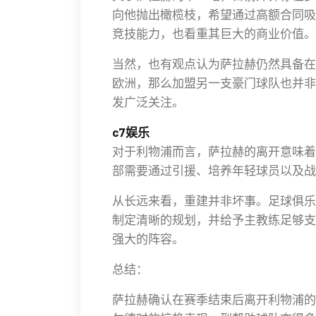
向他抛出橄榄枝，希望通过高额合同吸
竞技能力，也看重其巨大的商业价值。
当然，也有观点认为萨拉赫仍然具备在
欧洲，那么加盟另一支豪门球队也并非
发广泛关注。
c7娱乐
对于利物浦而言，萨拉赫的离开意味着
部需要通过引援、培养年轻球员以及战
从长远来看，重建并非坏事。足球俱乐
制定清晰的规划，并给予主教练足够支
强大的阵容。
总结：
萨拉赫确认在赛季结束后离开利物浦的