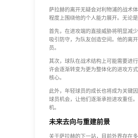
萨拉赫的离开无疑会对利物浦的战术体
程度上围绕他的个人能力展开。无论是
首先，在进攻端的直接威胁将明显减少
吸引防守，为队友创造空间。他的离开
员。
其次，球队在战术结构上可能需要进行
许会逐渐转变为更为整体化的进攻方式
核心。
此外，年轻球员的成长也将成为关键因
球员机会，让他们逐渐承担进攻重任。
机。
未来去向与重建前景
关于萨拉赫的下一站，目前外界存在多