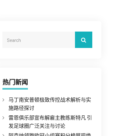
热门新闻
马丁南安普顿极致传控战术解析与实
施路径探讨
雷恩俱乐部宣布解雇主教练斯特凡 引
发足球圈广泛关注与讨论
阿森纳领跑欧冠小组赛积分榜展现绝