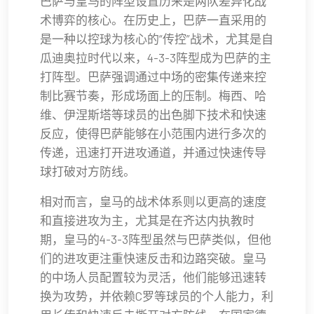
巴萨与皇马的阵型设置历来是两队差异化战
术博弈的核心。在历史上，巴萨一直采用的
是一种以控球为核心的“传控”战术，尤其是自
瓜迪奥拉时代以来，4-3-3阵型成为巴萨的主
打阵型。巴萨强调通过中场的密集传递来控
制比赛节奏，形成场面上的压制。梅西、哈
维、伊涅斯塔等球员的出色脚下技术和快速
反应，使得巴萨能够在小范围内进行多次的
传递，迅速打开进攻通道，并通过快速传导
球打破对方防线。
相对而言，皇马的战术体系则以更高的速度
和直接进攻为主，尤其是在齐达内执教时
期，皇马的4-3-3阵型虽然与巴萨类似，但他
们的进攻更注重快速反击和边路突破。皇马
的中场人员配置较为灵活，他们能够迅速转
换为攻势，并依赖C罗等球员的个人能力，利