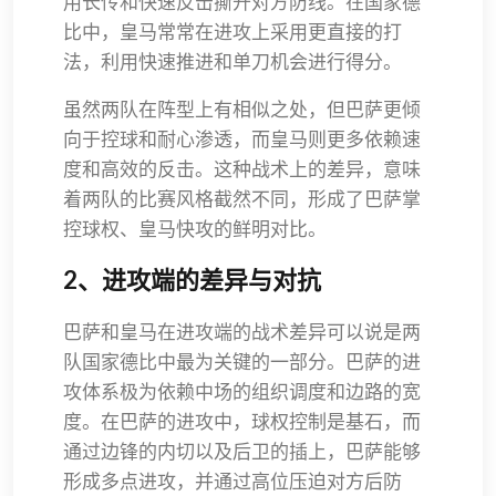
用长传和快速反击撕开对方防线。在国家德
比中，皇马常常在进攻上采用更直接的打
法，利用快速推进和单刀机会进行得分。
虽然两队在阵型上有相似之处，但巴萨更倾
向于控球和耐心渗透，而皇马则更多依赖速
度和高效的反击。这种战术上的差异，意味
着两队的比赛风格截然不同，形成了巴萨掌
控球权、皇马快攻的鲜明对比。
2、进攻端的差异与对抗
巴萨和皇马在进攻端的战术差异可以说是两
队国家德比中最为关键的一部分。巴萨的进
攻体系极为依赖中场的组织调度和边路的宽
度。在巴萨的进攻中，球权控制是基石，而
通过边锋的内切以及后卫的插上，巴萨能够
形成多点进攻，并通过高位压迫对方后防