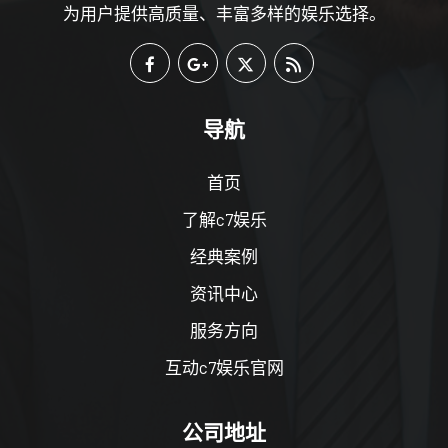
为用户提供高质量、丰富多样的娱乐选择。
导航
首页
了解c7娱乐
经典案例
资讯中心
服务方向
互动c7娱乐官网
公司地址