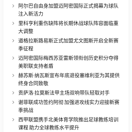
阿尔巴自由身加盟迈阿密国际正式揭幕为球队
注入新活力
里科亨利重伤缺阵将长期休战球队阵容面临重
大调整
道格拉斯路易斯正式加盟尤文图斯开启全新赛
季征程
迈阿密国际梅西苏亚雷斯领衔创历史积分夺得
美职联支持者盾
赫苏斯·纳瓦斯宣布年底退役塞维利亚为其提供
终身合同致敬
贡萨洛·拉莫斯法甲主场双响带队轻取对手
谢菲联成功签约阿彻 加强进攻线实力迎接新赛
季挑战
西甲联盟携手北美体育学院推出足球教练培训
课程 助力全球教练水平提升