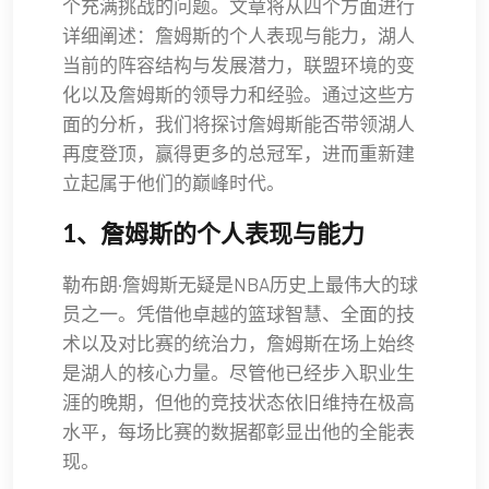
个充满挑战的问题。文章将从四个方面进行
详细阐述：詹姆斯的个人表现与能力，湖人
当前的阵容结构与发展潜力，联盟环境的变
化以及詹姆斯的领导力和经验。通过这些方
面的分析，我们将探讨詹姆斯能否带领湖人
再度登顶，赢得更多的总冠军，进而重新建
立起属于他们的巅峰时代。
1、詹姆斯的个人表现与能力
勒布朗·詹姆斯无疑是NBA历史上最伟大的球
员之一。凭借他卓越的篮球智慧、全面的技
术以及对比赛的统治力，詹姆斯在场上始终
是湖人的核心力量。尽管他已经步入职业生
涯的晚期，但他的竞技状态依旧维持在极高
水平，每场比赛的数据都彰显出他的全能表
现。