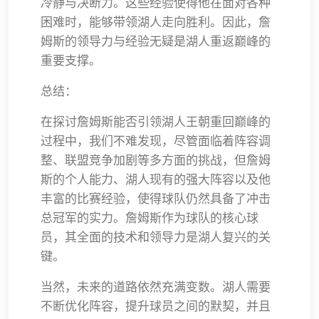
冷静与决断力。这些经验使得他在面对各种
困难时，能够带领湖人走向胜利。因此，詹
姆斯的领导力与经验无疑是湖人重返巅峰的
重要支撑。
总结：
在探讨詹姆斯能否引领湖人王朝重回巅峰的
过程中，我们不难发现，尽管面临着阵容调
整、联盟竞争加剧等多方面的挑战，但詹姆
斯的个人能力、湖人现有的强大阵容以及他
丰富的比赛经验，使得球队仍然具备了冲击
总冠军的实力。詹姆斯作为球队的核心球
员，其全面的技术和领导力是湖人复兴的关
键。
当然，未来的道路依然充满变数。湖人需要
不断优化阵容，提升球员之间的默契，并且