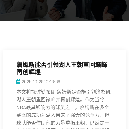
詹姆斯能否引领湖人王朝重回巅峰
再创辉煌
2025-10-28 10:18:36
本文将探讨勒布朗·詹姆斯是否能引领洛杉矶
湖人王朝重回巅峰并再创辉煌。作为当今
NBA最具影响力的球员之一，詹姆斯在多个
赛季的成功为湖人带来了强大的竞争力，但
球队能否借助他的力量重振王朝，仍然是一