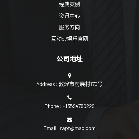
经典案例
资讯中心
服务方向
互动c7娱乐官网
公司地址
Address : 敦煌市虏展村170号
Phone : +13594780229
Email : rapt@mac.com