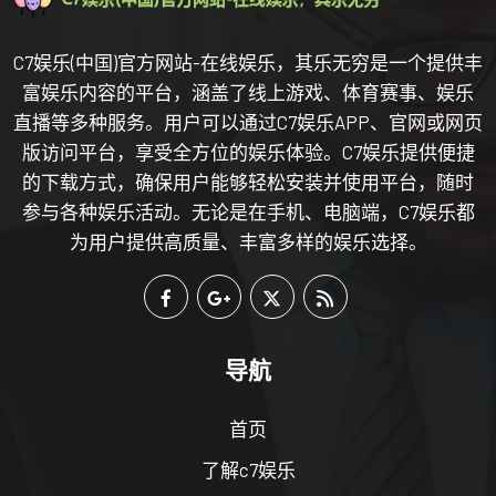
C7娱乐(中国)官方网站-在线娱乐，其乐无穷是一个提供丰
富娱乐内容的平台，涵盖了线上游戏、体育赛事、娱乐
直播等多种服务。用户可以通过C7娱乐APP、官网或网页
版访问平台，享受全方位的娱乐体验。C7娱乐提供便捷
的下载方式，确保用户能够轻松安装并使用平台，随时
参与各种娱乐活动。无论是在手机、电脑端，C7娱乐都
为用户提供高质量、丰富多样的娱乐选择。
导航
首页
了解c7娱乐