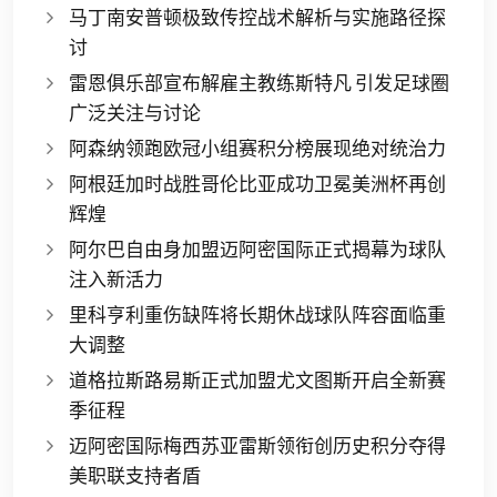
马丁南安普顿极致传控战术解析与实施路径探
讨
雷恩俱乐部宣布解雇主教练斯特凡 引发足球圈
广泛关注与讨论
阿森纳领跑欧冠小组赛积分榜展现绝对统治力
阿根廷加时战胜哥伦比亚成功卫冕美洲杯再创
辉煌
阿尔巴自由身加盟迈阿密国际正式揭幕为球队
注入新活力
里科亨利重伤缺阵将长期休战球队阵容面临重
大调整
道格拉斯路易斯正式加盟尤文图斯开启全新赛
季征程
迈阿密国际梅西苏亚雷斯领衔创历史积分夺得
美职联支持者盾