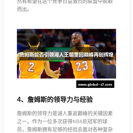
然有希望在这个竞争日益激烈的联盟中脱颖
而出。
4、詹姆斯的领导力与经验
詹姆斯的领导力是湖人重返巅峰的关键因素
之一。作为一位多次获得NBA总冠军的球
员，詹姆斯拥有足够的经验去面对各种复杂