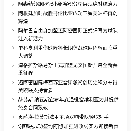
阿森纳领跑欧冠小组赛积分榜展现绝对统治力
阿根廷加时战胜哥伦比亚成功卫冕美洲杯再创
辉煌
阿尔巴自由身加盟迈阿密国际正式揭幕为球队
注入新活力
里科亨利重伤缺阵将长期休战球队阵容面临重
大调整
道格拉斯路易斯正式加盟尤文图斯开启全新赛
季征程
迈阿密国际梅西苏亚雷斯领衔创历史积分夺得
美职联支持者盾
赫苏斯·纳瓦斯宣布年底退役塞维利亚为其提供
终身合同致敬
贡萨洛·拉莫斯法甲主场双响带队轻取对手
谢菲联成功签约阿彻 加强进攻线实力迎接新赛