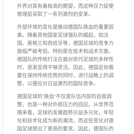
外界对其有着极高的期望，而这种压力促使
管理层采取了一系列激烈的变革。
外部环境的变化是推动德国队换血的重要因
素。随着其他国家足球强队的崛起，如法
国、英格兰和西班牙等，德国足球的竞争力
面临严峻考验。特别是在技术和战术方面，
德国队的传统打法在面对现代足球的多样性
时，逐渐显得不够灵活。因此，德国足协需
要在保持传统优势的同时，进行战略上的调
整，以便应对日益激烈的国际竞争。
德国足球的“换血”不仅是队伍内部的自我调
整，也是一种对外部压力的回应。从世界范
围来看，足球的发展趋势日益多元化，年轻
化和技术化成为新的潮流，而这些变化对德
国足球提出了更高的要求。因此，德国队的