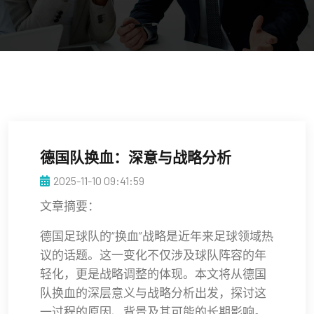
德国队换血：深意与战略分析
2025-11-10 09:41:59
文章摘要：
德国足球队的“换血”战略是近年来足球领域热
议的话题。这一变化不仅涉及球队阵容的年
轻化，更是战略调整的体现。本文将从德国
队换血的深层意义与战略分析出发，探讨这
一过程的原因、背景及其可能的长期影响。