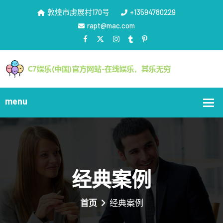
敦煌市虏展村170号
+13594780229
rapt@mac.com
经典案例
首页
经典案例