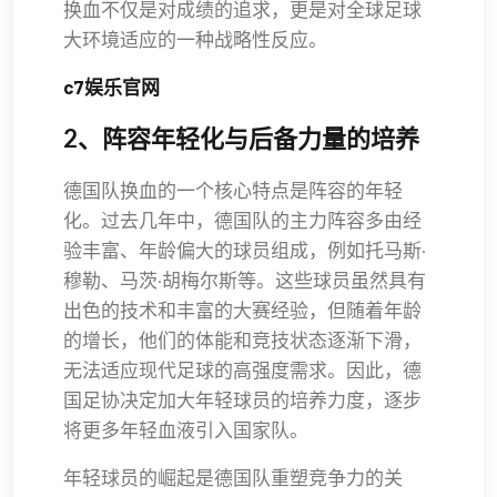
换血不仅是对成绩的追求，更是对全球足球
大环境适应的一种战略性反应。
c7娱乐官网
2、阵容年轻化与后备力量的培养
德国队换血的一个核心特点是阵容的年轻
化。过去几年中，德国队的主力阵容多由经
验丰富、年龄偏大的球员组成，例如托马斯·
穆勒、马茨·胡梅尔斯等。这些球员虽然具有
出色的技术和丰富的大赛经验，但随着年龄
的增长，他们的体能和竞技状态逐渐下滑，
无法适应现代足球的高强度需求。因此，德
国足协决定加大年轻球员的培养力度，逐步
将更多年轻血液引入国家队。
年轻球员的崛起是德国队重塑竞争力的关