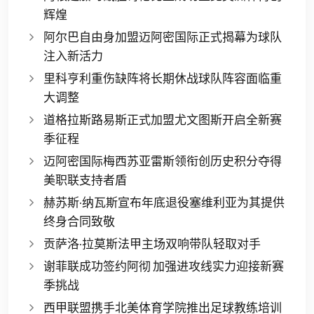
辉煌
阿尔巴自由身加盟迈阿密国际正式揭幕为球队
注入新活力
里科亨利重伤缺阵将长期休战球队阵容面临重
大调整
道格拉斯路易斯正式加盟尤文图斯开启全新赛
季征程
迈阿密国际梅西苏亚雷斯领衔创历史积分夺得
美职联支持者盾
赫苏斯·纳瓦斯宣布年底退役塞维利亚为其提供
终身合同致敬
贡萨洛·拉莫斯法甲主场双响带队轻取对手
谢菲联成功签约阿彻 加强进攻线实力迎接新赛
季挑战
西甲联盟携手北美体育学院推出足球教练培训