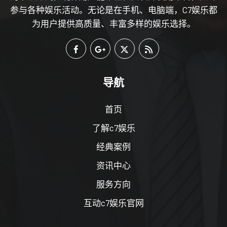
参与各种娱乐活动。无论是在手机、电脑端，C7娱乐都
为用户提供高质量、丰富多样的娱乐选择。
导航
首页
了解c7娱乐
经典案例
资讯中心
服务方向
互动c7娱乐官网