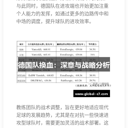
与此同时，德国队在进攻端也开始更加注重
个人能力的发挥，如通过更多的边路传中和
中场的调度，提升球队的进攻效率。
教练团队的战术调整，旨在更好地适应现代
足球的发展趋势，尤其是在对抗一些快速进
攻型球队时，需要更加灵活的战术部署。这