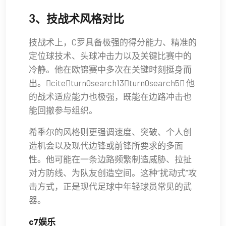
3、技战术风格对比
技战术上，C罗具备极强的得分能力、精准的
定位球技术、头球冲击力以及关键比赛中的
冷静。他在欧锦赛中多次在关键时刻挺身而
出。citeturn0search13turn0search5 他
的战术适应能力也极强，既能在边路冲击也
能回撤参与组织。
希季尔的风格则更强调速度、突破、个人创
造机会以及现代边锋或前锋所要求的多面
性。他可能在一条边路频繁制造威胁、拉扯
对方防线、为队友创造空间。这种“扰动式”攻
击方式，正是现代足球中年轻球员常见的武
器。
c7娱乐