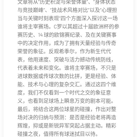
文章将从“历史积淀与荣誉体量”、“身体状态
与竞技巅峰”、“技战术风格对比”以及“心理担
当与关键时刻表现”四个方面深入探讨这一场
谁将主宰赛场。C罗以其超过十届欧洲杯的参
赛历史、14 球的欧锦赛纪录、及在关键赛事
中的决定作用，成为了拥有天量经验与传奇
荣誉的象征。反观希季尔，作为新生代代
表，他用速度、突破与活力撼动传统防线，
代表着未来和变化。谁将主宰赛场，不只是
进球数据或传球次数的比拼，更是经验、体
能、技术与心理的复杂交汇。通过这四个维
度，我们不仅看到一个时代之交的象征意
义，也看到足球场上瞬息万变的剧本可能。
最后，将结合这两位球星的碰撞，作出对整
场对决的归纳与预测：是否是经验老将再造
辉煌，抑或是新锐异军突起占据主动。精彩
碰撞之夜，值得所有球迷拭目以待。