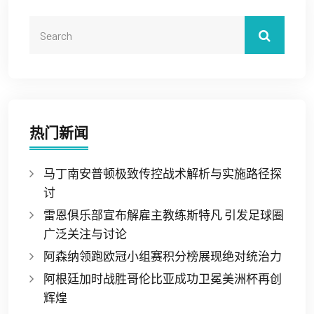
热门新闻
马丁南安普顿极致传控战术解析与实施路径探
讨
雷恩俱乐部宣布解雇主教练斯特凡 引发足球圈
广泛关注与讨论
阿森纳领跑欧冠小组赛积分榜展现绝对统治力
阿根廷加时战胜哥伦比亚成功卫冕美洲杯再创
辉煌