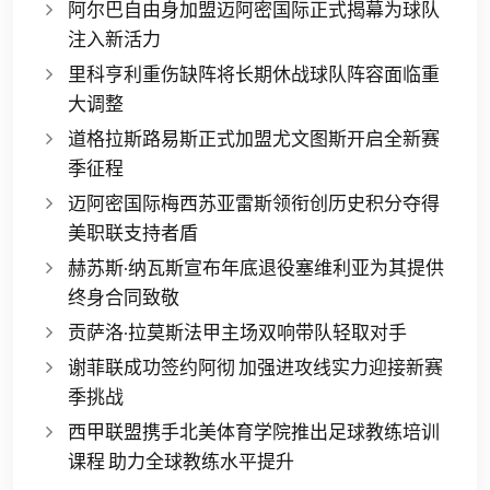
阿尔巴自由身加盟迈阿密国际正式揭幕为球队
注入新活力
里科亨利重伤缺阵将长期休战球队阵容面临重
大调整
道格拉斯路易斯正式加盟尤文图斯开启全新赛
季征程
迈阿密国际梅西苏亚雷斯领衔创历史积分夺得
美职联支持者盾
赫苏斯·纳瓦斯宣布年底退役塞维利亚为其提供
终身合同致敬
贡萨洛·拉莫斯法甲主场双响带队轻取对手
谢菲联成功签约阿彻 加强进攻线实力迎接新赛
季挑战
西甲联盟携手北美体育学院推出足球教练培训
课程 助力全球教练水平提升