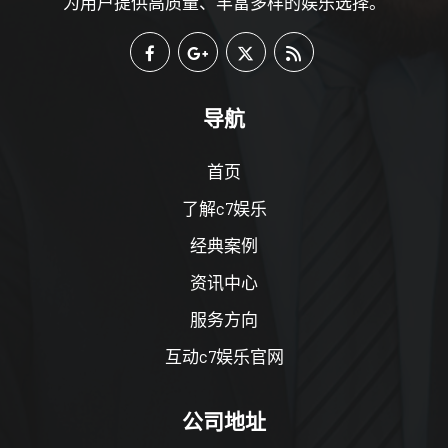
为用户提供高质量、丰富多样的娱乐选择。
导航
首页
了解c7娱乐
经典案例
资讯中心
服务方向
互动c7娱乐官网
公司地址