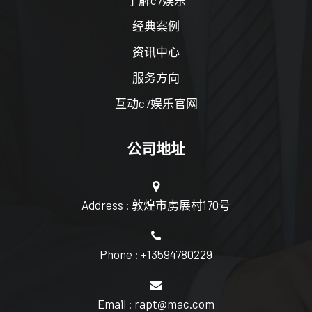
经典案例
资讯中心
服务方向
互动c7娱乐官网
公司地址
Address : 敦煌市虏展村170号
Phone : +13594780229
Email : rapt@mac.com