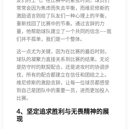
友们的士气。在比赛中的紧张时刻，球员们
常常会因为焦虑而失去平衡，而维尼修斯的
激励语言则给了队友们一种心理上的平衡，
重新找回了比赛中的节奏。通过言辞的力
量，他帮助球队建立了一个共同的信念——我
们并不孤单，我们是一个整体。
这一点尤为关键，因为在比赛的最后时刻，
球队的凝聚力直接关系到比赛的结果。无论
是防守时的默契配合，还是进攻时的协调步
伐，所有的配合都建立在信任和团结之上。
维尼修斯的激励言辞，让每一位球员都感受
到自己是团队中的重要一员，进而更加投入
比赛。
4、坚定追求胜利与无畏精神的展
现