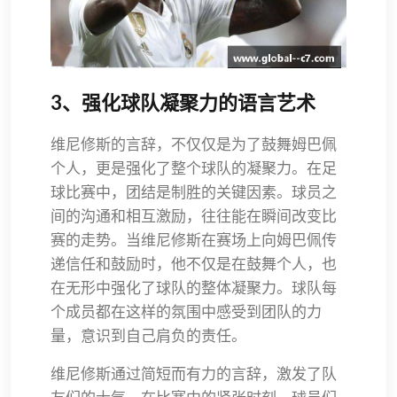
3、强化球队凝聚力的语言艺术
维尼修斯的言辞，不仅仅是为了鼓舞姆巴佩
个人，更是强化了整个球队的凝聚力。在足
球比赛中，团结是制胜的关键因素。球员之
间的沟通和相互激励，往往能在瞬间改变比
赛的走势。当维尼修斯在赛场上向姆巴佩传
递信任和鼓励时，他不仅是在鼓舞个人，也
在无形中强化了球队的整体凝聚力。球队每
个成员都在这样的氛围中感受到团队的力
量，意识到自己肩负的责任。
维尼修斯通过简短而有力的言辞，激发了队