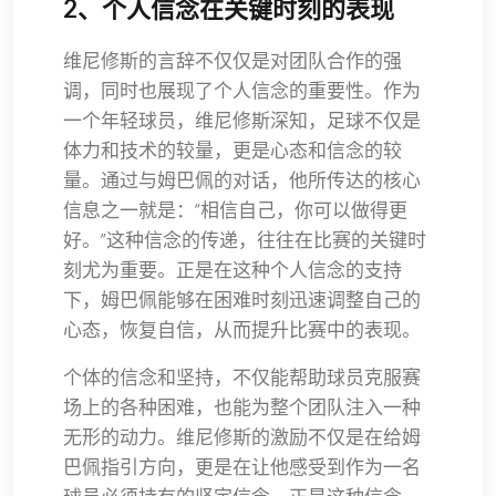
2、个人信念在关键时刻的表现
维尼修斯的言辞不仅仅是对团队合作的强
调，同时也展现了个人信念的重要性。作为
一个年轻球员，维尼修斯深知，足球不仅是
体力和技术的较量，更是心态和信念的较
量。通过与姆巴佩的对话，他所传达的核心
信息之一就是：“相信自己，你可以做得更
好。”这种信念的传递，往往在比赛的关键时
刻尤为重要。正是在这种个人信念的支持
下，姆巴佩能够在困难时刻迅速调整自己的
心态，恢复自信，从而提升比赛中的表现。
个体的信念和坚持，不仅能帮助球员克服赛
场上的各种困难，也能为整个团队注入一种
无形的动力。维尼修斯的激励不仅是在给姆
巴佩指引方向，更是在让他感受到作为一名