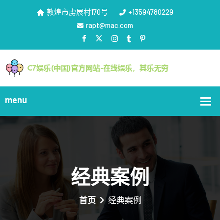
敦煌市虏展村170号
+13594780229
rapt@mac.com
经典案例
首页
经典案例