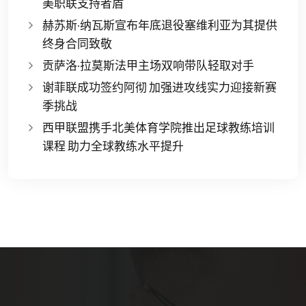
美职联支持者盾
赫苏斯·纳瓦斯宣布年底退役塞维利亚为其提供
终身合同致敬
贡萨洛·拉莫斯法甲主场双响带队轻取对手
谢菲联成功签约阿彻 加强进攻线实力迎接新赛
季挑战
西甲联盟携手北美体育学院推出足球教练培训
课程 助力全球教练水平提升