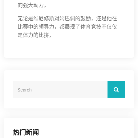
的强大动力。
无论是维尼修斯对姆巴佩的鼓励，还是他在
比赛中的领导力，都展现了体育竞技不仅仅
是体力的比拼，
热门新闻