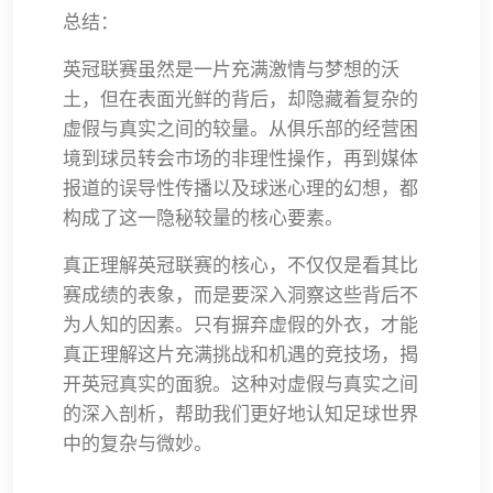
总结：
英冠联赛虽然是一片充满激情与梦想的沃
土，但在表面光鲜的背后，却隐藏着复杂的
虚假与真实之间的较量。从俱乐部的经营困
境到球员转会市场的非理性操作，再到媒体
报道的误导性传播以及球迷心理的幻想，都
构成了这一隐秘较量的核心要素。
真正理解英冠联赛的核心，不仅仅是看其比
赛成绩的表象，而是要深入洞察这些背后不
为人知的因素。只有摒弃虚假的外衣，才能
真正理解这片充满挑战和机遇的竞技场，揭
开英冠真实的面貌。这种对虚假与真实之间
的深入剖析，帮助我们更好地认知足球世界
中的复杂与微妙。