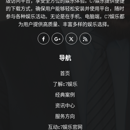
版访问平台，享受全方位的娱乐体验。C7娱乐提供便捷
的下载方式，确保用户能够轻松安装并使用平台，随时
参与各种娱乐活动。无论是在手机、电脑端，C7娱乐都
为用户提供高质量、丰富多样的娱乐选择。
导航
首页
了解c7娱乐
经典案例
资讯中心
服务方向
互动c7娱乐官网