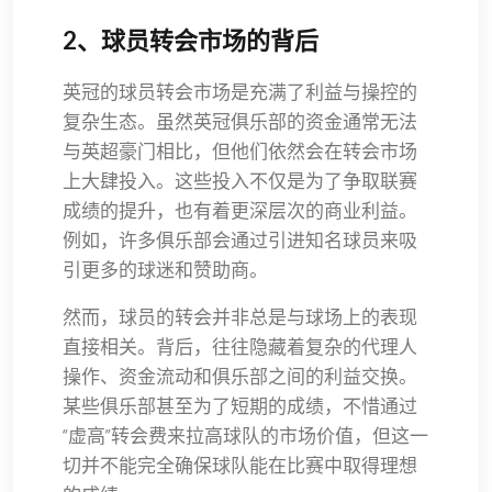
2、球员转会市场的背后
英冠的球员转会市场是充满了利益与操控的
复杂生态。虽然英冠俱乐部的资金通常无法
与英超豪门相比，但他们依然会在转会市场
上大肆投入。这些投入不仅是为了争取联赛
成绩的提升，也有着更深层次的商业利益。
例如，许多俱乐部会通过引进知名球员来吸
引更多的球迷和赞助商。
然而，球员的转会并非总是与球场上的表现
直接相关。背后，往往隐藏着复杂的代理人
操作、资金流动和俱乐部之间的利益交换。
某些俱乐部甚至为了短期的成绩，不惜通过
“虚高”转会费来拉高球队的市场价值，但这一
切并不能完全确保球队能在比赛中取得理想