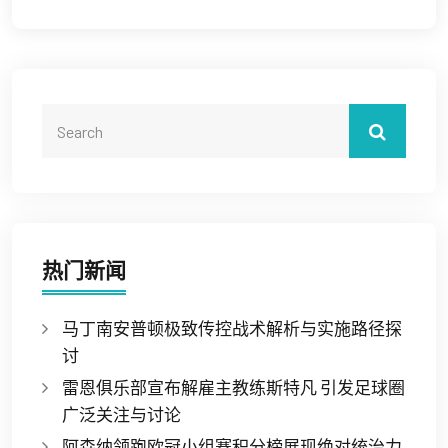
热门新闻
马丁南安普顿极致传控战术解析与实施路径探
讨
雷恩俱乐部宣布解雇主教练斯特凡 引发足球圈
广泛关注与讨论
阿森纳领跑欧冠小组赛积分榜展现绝对统治力