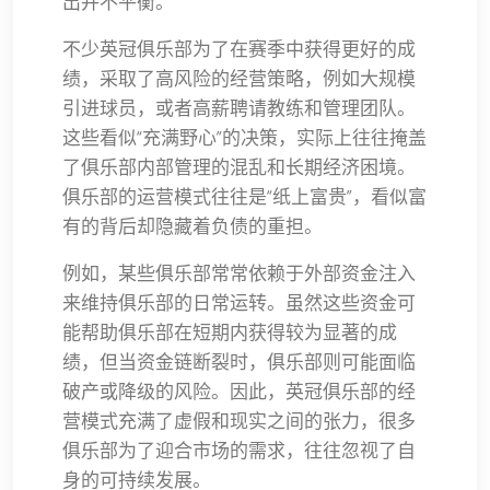
出并不平衡。
不少英冠俱乐部为了在赛季中获得更好的成
绩，采取了高风险的经营策略，例如大规模
引进球员，或者高薪聘请教练和管理团队。
这些看似“充满野心”的决策，实际上往往掩盖
了俱乐部内部管理的混乱和长期经济困境。
俱乐部的运营模式往往是“纸上富贵”，看似富
有的背后却隐藏着负债的重担。
例如，某些俱乐部常常依赖于外部资金注入
来维持俱乐部的日常运转。虽然这些资金可
能帮助俱乐部在短期内获得较为显著的成
绩，但当资金链断裂时，俱乐部则可能面临
破产或降级的风险。因此，英冠俱乐部的经
营模式充满了虚假和现实之间的张力，很多
俱乐部为了迎合市场的需求，往往忽视了自
身的可持续发展。