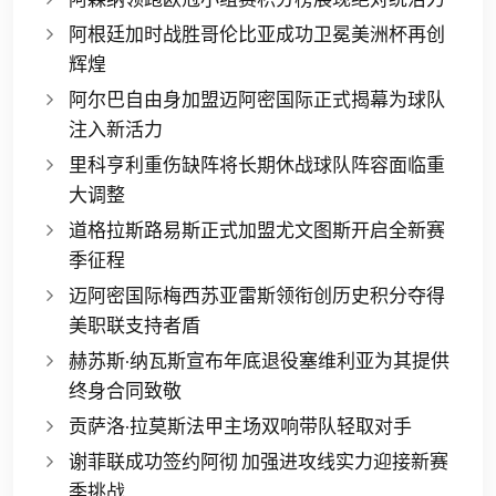
阿根廷加时战胜哥伦比亚成功卫冕美洲杯再创
辉煌
阿尔巴自由身加盟迈阿密国际正式揭幕为球队
注入新活力
里科亨利重伤缺阵将长期休战球队阵容面临重
大调整
道格拉斯路易斯正式加盟尤文图斯开启全新赛
季征程
迈阿密国际梅西苏亚雷斯领衔创历史积分夺得
美职联支持者盾
赫苏斯·纳瓦斯宣布年底退役塞维利亚为其提供
终身合同致敬
贡萨洛·拉莫斯法甲主场双响带队轻取对手
谢菲联成功签约阿彻 加强进攻线实力迎接新赛
季挑战