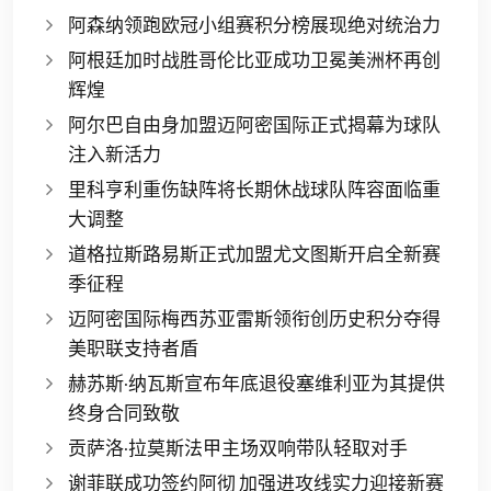
阿森纳领跑欧冠小组赛积分榜展现绝对统治力
阿根廷加时战胜哥伦比亚成功卫冕美洲杯再创
辉煌
阿尔巴自由身加盟迈阿密国际正式揭幕为球队
注入新活力
里科亨利重伤缺阵将长期休战球队阵容面临重
大调整
道格拉斯路易斯正式加盟尤文图斯开启全新赛
季征程
迈阿密国际梅西苏亚雷斯领衔创历史积分夺得
美职联支持者盾
赫苏斯·纳瓦斯宣布年底退役塞维利亚为其提供
终身合同致敬
贡萨洛·拉莫斯法甲主场双响带队轻取对手
谢菲联成功签约阿彻 加强进攻线实力迎接新赛