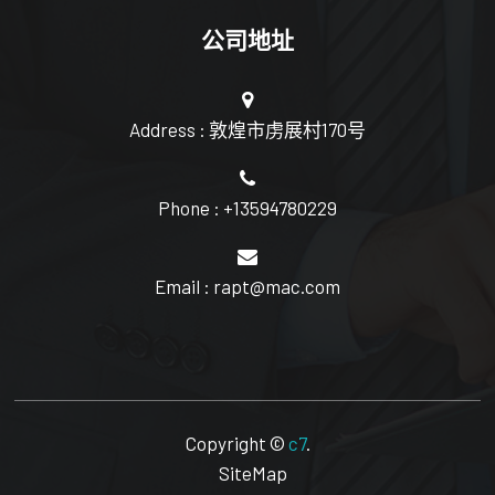
公司地址
Address : 敦煌市虏展村170号
Phone : +13594780229
Email : rapt@mac.com
Copyright ©
c7
.
SiteMap