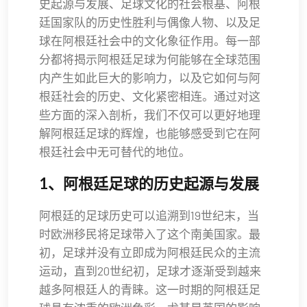
史起源与发展、足球文化的社会根基、阿根
廷国家队的历史性胜利与偶像人物、以及足
球在阿根廷社会中的文化象征作用。每一部
分都将揭示阿根廷足球为何能够在全球范围
内产生如此巨大的影响力，以及它如何与阿
根廷社会的历史、文化紧密相连。通过对这
些方面的深入剖析，我们不仅可以更好地理
解阿根廷足球的辉煌，也能够感受到它在阿
根廷社会中无可替代的地位。
1、阿根廷足球的历史起源与发展
阿根廷的足球历史可以追溯到19世纪末，当
时欧洲移民将足球带入了这个南美国家。最
初，足球并没有立即成为阿根廷民众的主流
运动，直到20世纪初，足球才逐渐受到越来
越多阿根廷人的青睐。这一时期的阿根廷足