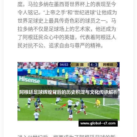
度。马拉多纳在墨西哥世界杯上的表现至今
令人铭记。“上帝之手”和“世纪进球”让他成为
世界足球史上最具传奇色彩的球员之一。马
拉多纳不仅是足球场上的艺术家，他还成为
了阿根廷民众心中的英雄，代表着阿根廷人
民对抗不公、追求自由与尊严的精神。