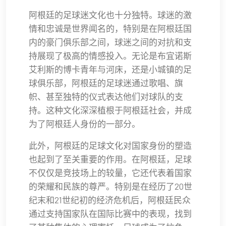
阿根廷的足球迷文化也十分独特。球迷的激
情和忠诚是世界闻名的，特别是在阿根廷国
内的豪门俱乐部之间，球迷之间的对抗和支
持展现了极高的情感投入。无论是布宜诺斯
艾利斯的博卡青年与河床，还是小城镇的足
球俱乐部，阿根廷的足球迷通过歌唱、旗
帜、甚至独特的仪式表达他们对球队的支
持。这种文化深深植根于阿根廷社会，并成
为了阿根廷人身份的一部分。
此外，阿根廷的足球文化对国家身份的塑造
也起到了至关重要的作用。在阿根廷，足球
不仅仅是竞技场上的较量，它还代表着国家
的荣耀和民族的尊严。特别是在经历了20世
纪末和21世纪初的经济危机后，阿根廷民众
通过支持国家队在国际比赛中的表现，找到