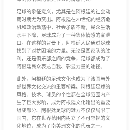
足球的象征意义，尤其是在阿根廷的社会动
荡时期尤为突出。阿根廷在20世纪的经济危
机和政治动荡中，社会矛盾不断，民众生活
水平下降，足球成为了一种集体情感的宣泄
口。在这样的背景下，阿根廷人民通过足球
找到了对抗困境的力量。无论是国家队的胜
利，还是俱乐部之间的竞争，足球都成为了
阿根廷民众表达自我、彰显力量的途径。
此外，阿根廷的足球文化也成为了该国与外
部世界文化交流的重要桥梁。阿根廷足球的
风格、技术、球员的个性都在全球范围内产
生了巨大影响，成为阿根廷文化输出的重要
组成部分。阿根廷足球的魅力不仅仅局限于
国内，它在世界范围内树立了不可忽视的文
化地位，成为了南美洲文化的代表之一。