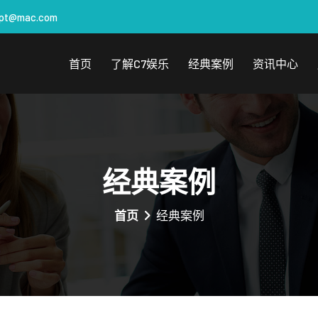
apt@mac.com
首页
了解c7娱乐
经典案例
资讯中心
经典案例
首页
经典案例