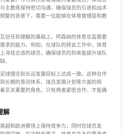
与主教练保持密切沟通，确保球员的引进和战术
频繁的背景下，需要一位能够在体育管理层和教
互信任和理解的基础上。阿森纳的体育总监需要
需求的能力。例如，在球队的转会工作中，体育
上寻找合适的球员，确保球员的到来能提升球队
缺。
足球理念和长远发展目标上达成一致。这种合作
到长期的青训体系、球员发展计划等方面的规
着至关重要的角色，只有两者紧密合作，才能确
理解
英超和欧洲赛场上保持竞争力，同时在球员发
取得突破。在这种背景下，体育总监不仅要考虑