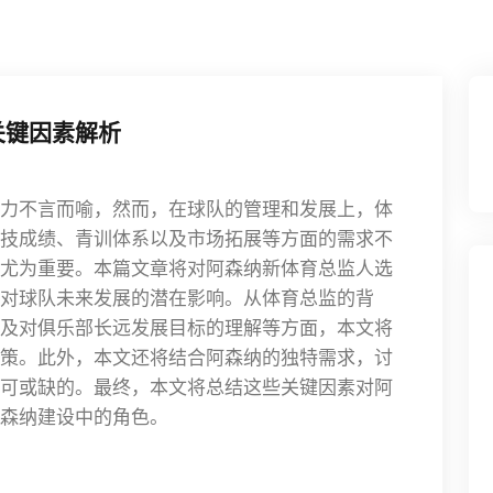
关键因素解析
力不言而喻，然而，在球队的管理和发展上，体
技成绩、青训体系以及市场拓展等方面的需求不
尤为重要。本篇文章将对阿森纳新体育总监人选
对球队未来发展的潜在影响。从体育总监的背
及对俱乐部长远发展目标的理解等方面，本文将
策。此外，本文还将结合阿森纳的独特需求，讨
可或缺的。最终，本文将总结这些关键因素对阿
森纳建设中的角色。