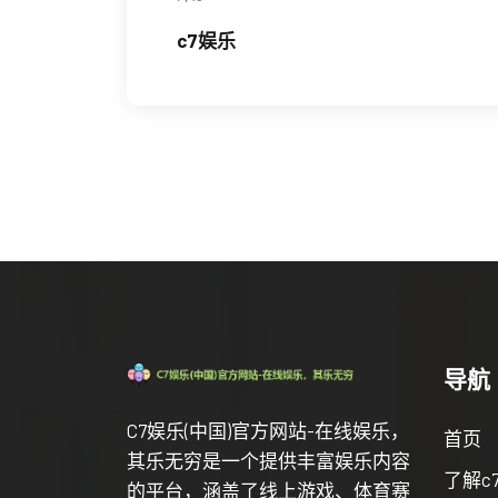
c7娱乐
导航
C7娱乐(中国)官方网站-在线娱乐，
首页
其乐无穷是一个提供丰富娱乐内容
了解c
的平台，涵盖了线上游戏、体育赛