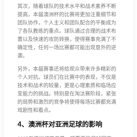
其次，随着球队的技术水平和战术素养不断
提高，本届澳洲杯的比赛将更加注重细节和
团队协作，个人主义和团队配合的平衡成为
了各队教练的重点。球队通过合理的战术布
置以及快速的攻防转换，使得赛事充满了不
确定性，任何一场比赛都可能出现意外的逆
袭。
另外，本届赛事还将给观众带来许多精彩的
个人对抗。球员们在比赛中的表现，不仅是
技术和战术的较量，更是心理素质和临场应
变能力的挑战。特别是在淘汰赛阶段，紧张
的局势和激烈的竞争将使得每场比赛都充满
戏剧性和看点。
4、澳洲杯对亚洲足球的影响