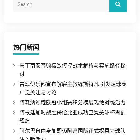
热门新闻
马丁南安普顿极致传控战术解析与实施路径探
讨
雷恩俱乐部宣布解雇主教练斯特凡 引发足球圈
广泛关注与讨论
阿森纳领跑欧冠小组赛积分榜展现绝对统治力
阿根廷加时战胜哥伦比亚成功卫冕美洲杯再创
辉煌
阿尔巴自由身加盟迈阿密国际正式揭幕为球队
注入新活力