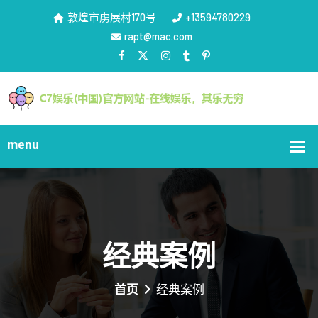
敦煌市虏展村170号
+13594780229
rapt@mac.com
经典案例
首页
经典案例