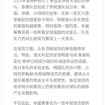
2023年澳洲杯吸引了来自亚洲各大强队的参
与，参赛队伍包括了传统强队如日本、韩
国、伊朗、沙特阿拉伯等，还有一些实力逐
渐崛起的国家如卡塔尔、阿联酋以及东南亚
的泰国和越南等。特别值得一提的是，本届
赛事将是一些新晋足球强国的试金石，队伍
实力的对比将成为赛场上一大亮点。
在球员方面，众多顶级球员的表现值得关
注。例如，澳大利亚的足球明星马修·莱基和
亚伦·穆伊已经成为国内外球迷热议的话题。
而日本队的本田圭佑、韩国队的孙兴慜、沙
特的萨勒赫·哈希姆等球员的参赛，都将大大
提升赛事的竞技水平与观赏性。每位球员的
技术特点和赛场上的表现都将对球队的成绩
产生关键影响。
不仅如此，本届赛事也为一些年轻球员提供