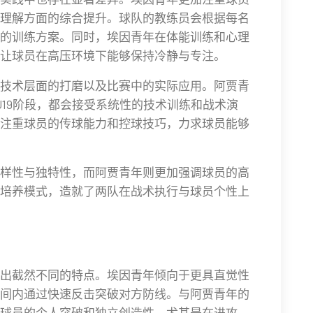
理解方面的综合提升。球队的教练员会根据每名
的训练方案。同时，埃因青年在体能训练和心理
让球员在高压环境下能够保持冷静与专注。
技术层面的打磨以及比赛中的实际应用。阿贾青
U19阶段，都会接受系统性的技术训练和战术演
注重球员的传球能力和控球技巧，力求球员能够
样性与独特性，而阿贾青年则更加强调球员的高
培养模式，造就了两队在战术执行与球员个性上
出截然不同的特点。埃因青年倾向于更具直觉性
间内通过快速反击突破对方防线。与阿贾青年的
球员的个人突破和独立创造性，尤其是在进攻