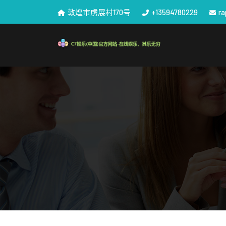
敦煌市虏展村170号
+13594780229
r