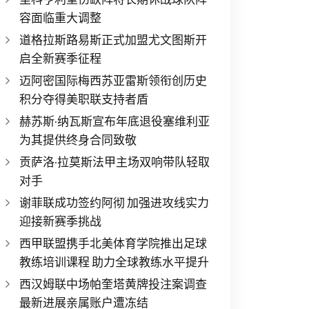
容面临重大调整
道格拉斯路易斯正式加盟尤文图斯开
启全新赛季征程
迈阿密国际梅西苏亚雷斯领衔创历史
积分夺得美职联支持者盾
赫苏斯·纳瓦斯宣布年底退役塞维利亚
为其提供终身合同致敬
贡萨洛·拉莫斯法甲主场双响带队轻取
对手
谢菲联成功签约阿彻 加强进攻线实力
迎接新赛季挑战
西甲联盟携手北美体育学院推出足球
教练培训课程 助力全球教练水平提升
西汉姆联中场帕奎塔黄牌投注案调查
最新进展亲属账户遭冻结