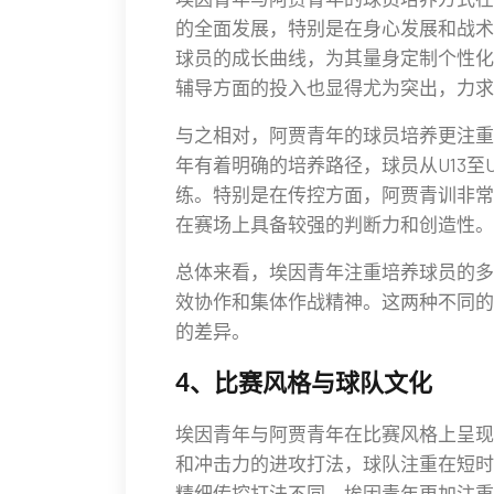
的全面发展，特别是在身心发展和战术
球员的成长曲线，为其量身定制个性化
辅导方面的投入也显得尤为突出，力求
与之相对，阿贾青年的球员培养更注重
年有着明确的培养路径，球员从U13至
练。特别是在传控方面，阿贾青训非常
在赛场上具备较强的判断力和创造性。
总体来看，埃因青年注重培养球员的多
效协作和集体作战精神。这两种不同的
的差异。
4、比赛风格与球队文化
埃因青年与阿贾青年在比赛风格上呈现
和冲击力的进攻打法，球队注重在短时
精细传控打法不同，埃因青年更加注重