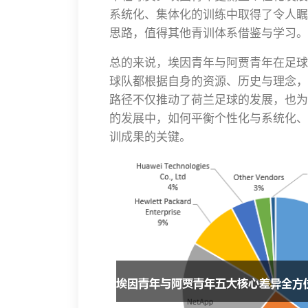
系统化、集体化的训练中取得了令人瞩
思路，值得其他青训体系借鉴与学习。
总的来说，埃因青年与阿贾青年在足球
球队都根据自身的资源、历史与理念，
路径不仅推动了荷兰足球的发展，也为
的发展中，如何平衡个性化与系统化、
训成果的关键。