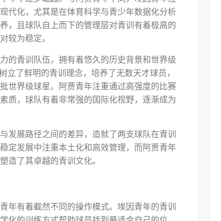
现代化，尤其是在体育科学与青少年数据化分析
养，且球队自上而下的管理层对青训有着极高的
对较为稳定。
力的青训队伍，拥有着悠久的历史背景和世界级
年就树立了鲜明的青训理念，培养了无数天才球员，
批世界级球星。阿贾青年注重通过高强度的比赛
素质，球队有着非常强的国际化视野，逐渐成为
与发展路径之间的差异，造就了两支球队在青训
稳定发展中注重本土化和高效管理，而阿贾青年
塑造了其卓越的青训文化。
青年有着截然不同的操作模式。埃因青年的青训
学化的训练方式帮助球员找到最适合自己的位