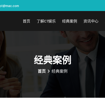
apt@mac.com
首页
了解c7娱乐
经典案例
资讯中心
经典案例
首页
经典案例