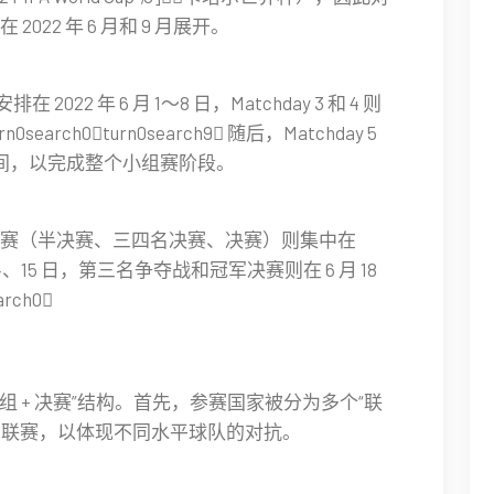
22 年 6 月和 9 月展开。
 2022 年 6 月 1～8 日，Matchday 3 和 4 则
n0search0turn0search9 随后，Matchday 5
7 日之间，以完成整个小组赛阶段。
赛（半决赛、三四名决赛、决赛）则集中在
 14、15 日，第三名争夺战和冠军决赛则在 6 月 18
arch0
+ 小组 + 决赛”结构。首先，参赛国家被分为多个“联
 和 D 联赛，以体现不同水平球队的对抗。