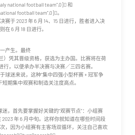
ly national football team",0] 和
ational football team",0]。
h8 半决赛于 2023 年 6 月 14、15 日进行，胜者进入决
6 月 18 日进行。
一产生。最终
ands",0]（荷兰）凭其晋级资格，获选为主办国。比赛将在荷
球场进行，以便承办半决赛与决赛／三四名赛。
arch0 对于球迷来说，这种“集中四强小型杯赛 + 冠军争
便于短期集中观赛和制造关注度高点。
的球迷，首先要掌握好关键的“观赛节点”：小组赛
段在 2023 年 6 月中旬。这样你就知道在哪些时间段
次，因为小组赛有主客场双循环，关注自己喜欢