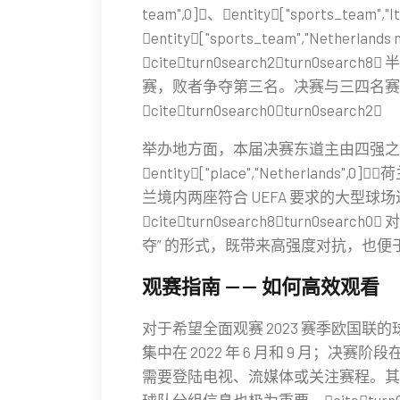
team",0]、entity["sports_team","Ita
entity["sports_team","Netherlands n
citeturn0search2turn0searc
赛，败者争夺第三名。决赛与三四名赛则在 
citeturn0search0turn0search2
举办地方面，本届决赛东道主由四强之
entity["place","Netherl
兰境内两座符合 UEFA 要求的大型
citeturn0search8turn0se
夺” 的形式，既带来高强度对抗，也
观赛指南 —— 如何高效观看
对于希望全面观赛 2023 赛季欧国联
集中在 2022 年 6 月和 9 月；决赛阶
需要登陆电视、流媒体或关注赛程。其