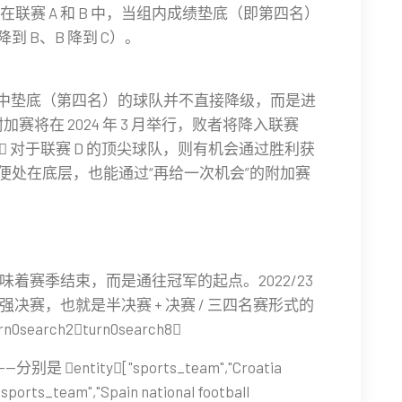
arch9 而在联赛 A 和 B 中，当组内成绩垫底（即第四名）
 B、B 降到 C）。
 组中垫底（第四名）的球队并不直接降级，而是进
附加赛将在 2024 年 3 月举行，败者将降入联赛
0search9 对于联赛 D 的顶尖球队，则有机会通过胜利获
便处在底层，也能通过“再给一次机会”的附加赛
味着赛季结束，而是通往冠军的起点。2022/23
强决赛，也就是半决赛 + 决赛 / 三四名赛形式的
0search2turn0search8
entity["sports_team","Croatia
sports_team","Spain national football