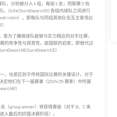
球队，分别被分入 4 组，每组 4 支；而联赛 D 包
citeturn0search0 各组内球队之间进行
 round-robin），即每队与同组其他队伍互主客场比
0
环赛制，是为了确保球队能够与实力相近的对手比赛，
赛的竞争性与观赏性。欧国联的初衷，即替代过
earch6turn0search3
一，也是区别于传统国际比赛的关键设计。对于
接决定他们在下一届赛事（2024/25 赛季）中所属
earch8
group winner）将获得晋级（对于 B、C 来
则进入最后的四强决赛阶段）。