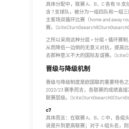
具体分配中，联赛 A、B、C 各有 16 支
含 7 支球队，被分为一组四队和一组三队。
主客场双循环比赛（home and away
赛。citeturn0search9turn0search
之所以采用这种分层 + 分组 + 循
从而降低一边倒的无意义对抗，提高比
去那种意义不大的国际友谊赛。citeturn0s
晋级与降级机制
晋级与降级制度是欧国联的重要特色之
2022/23 赛季而言，各联赛的成绩直
联赛层级。citeturn0search0turn0s
c7
具体而言：在联赛 A、B、C 中，各组头名（
说是升到更高联赛；对于 A 组头名，