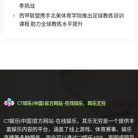
季挑战
西甲联盟携手北美体育学院推出足球教练培训
课程 助力全球教练水平提升
C7娱乐(中国)官方网站-在线娱乐，其乐无穷是一个提供丰
富娱乐内容的平台，涵盖了线上游戏、体育赛事、娱乐
直播等多种服务。用户可以通过C7娱乐APP、官网或网页