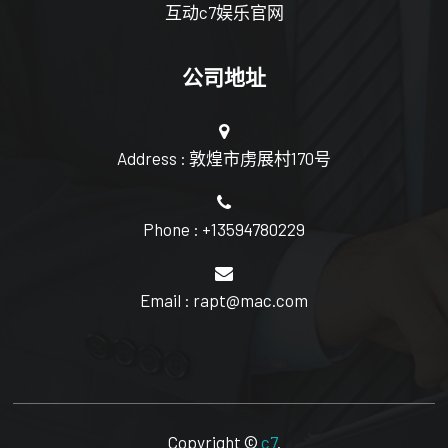
互动c7娱乐官网
公司地址
Address : 敦煌市虏展村170号
Phone : +13594780229
Email : rapt@mac.com
Copyright ©
c7
.