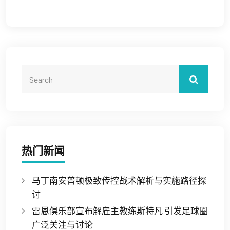
热门新闻
马丁南安普顿极致传控战术解析与实施路径探
讨
雷恩俱乐部宣布解雇主教练斯特凡 引发足球圈
广泛关注与讨论