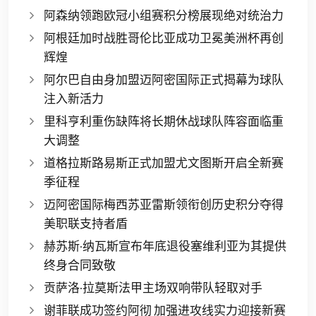
阿森纳领跑欧冠小组赛积分榜展现绝对统治力
阿根廷加时战胜哥伦比亚成功卫冕美洲杯再创
辉煌
阿尔巴自由身加盟迈阿密国际正式揭幕为球队
注入新活力
里科亨利重伤缺阵将长期休战球队阵容面临重
大调整
道格拉斯路易斯正式加盟尤文图斯开启全新赛
季征程
迈阿密国际梅西苏亚雷斯领衔创历史积分夺得
美职联支持者盾
赫苏斯·纳瓦斯宣布年底退役塞维利亚为其提供
终身合同致敬
贡萨洛·拉莫斯法甲主场双响带队轻取对手
谢菲联成功签约阿彻 加强进攻线实力迎接新赛