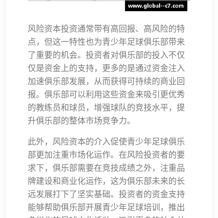
风险资本投资通常带有高回报、高风险的特
点，但这一特性也为青少年足球俱乐部带来
了重要的机会。投资者对俱乐部的投入不仅
仅是资金上的支持，更多的是通过资金注入
加速俱乐部发展，从而获得可持续的商业回
报。俱乐部可以利用这些资金来吸引更优秀
的教练员和球员，增强球队的竞技水平，提
升俱乐部的整体市场竞争力。
此外，风险资本的介入促使青少年足球俱乐
部更加注重市场化运作。在风险投资者的要
求下，俱乐部需要在竞技成绩之外，注重品
牌建设和商业化运作，这为俱乐部未来的长
远发展打下了坚实基础。投资者的资金支持
能够帮助俱乐部开展青少年足球培训，推出