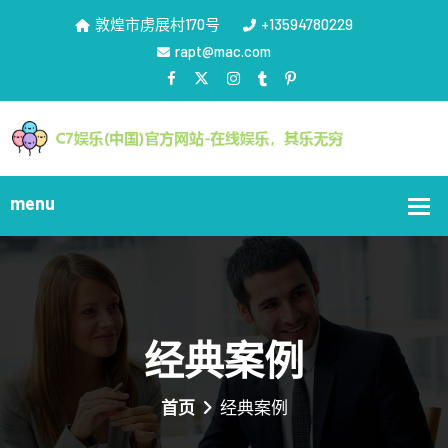
敦煌市虏展村170号
+13594780229
rapt@mac.com
经典案例
首页
经典案例