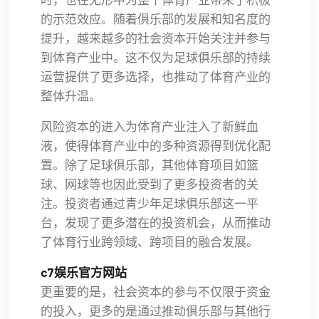
的示范效应。随着俱乐部的发展和知名度的
提升，越来越多的社会资本开始关注并参与
到体育产业中。这不仅为足球俱乐部的持续
运营提供了更多选择，也推动了体育产业的
整体升温。
风险资本的进入为体育产业注入了新鲜血
液，使得体育产业中的多种资源得到优化配
置。除了足球俱乐部，其他体育项目如篮
球、网球等也因此受到了更多投资者的关
注。投资者通过青少年足球俱乐部这一平
台，发现了更多潜在的投资机会，从而推动
了体育行业跨领域、跨项目的融合发展。
c7娱乐官方网站
更重要的是，社会资本的参与不仅限于资金
的投入，更多的是通过推动俱乐部与其他行