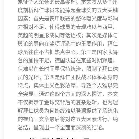
象征个人荣誉的最高奖杯。本文将从多个角
度剖析拜仁球员未能捧起金球奖的五大关键
因素：首先是德甲联赛的整体曝光度与影响
力相对不足，使得球员的表现难以与西甲、
英超的明星形成同等话语权；其次是媒体与
舆论的导向在奖项评选中的重要作用，拜仁
球员往往不占据热点中心；第三是国家队舞
台的加持不足，德国队虽在某些时期辉煌，
但难以在长时间里保持统治，限制了拜仁球
员的光环；第四是拜仁团队战术体系本身的
特点，集体主义色彩浓厚，导致个人难以完
全突显。通过这四个方面的深入探讨，本文
不仅揭示了金球奖背后的复杂逻辑，也为理
解拜仁球员为何始终难以登顶提供了系统化
的视角。文章最后将对这五大因素进行归纳
总结，呈现出一个全面而深刻的结论。