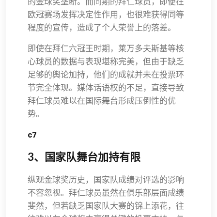
的金球奖垄断。而同期的拜仁球员，即便在
欧冠赛场发挥决定性作用，也很难获得同等
程度的宣传，造成了个人荣誉上的落差。
即使在拜仁六冠王时期，莱万多夫斯基等核
心球员的数据与表现堪称完美，但由于缺乏
足够的舆论加持，他们的成就并未在投票环
节完全体现。媒体话语权的不足，直接导致
拜仁球员难以在国际舞台形成压倒性的优
势。
c7
3、国家队舞台加持有限
纵观金球奖历史，国家队成绩对评选的影响
不容忽视。拜仁球员虽然在俱乐部层面成绩
斐然，但若缺乏国家队大赛的锦上添花，往