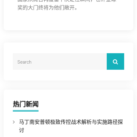
奖的大门终将为他们敞开。
热门新闻
马丁南安普顿极致传控战术解析与实施路径探
讨