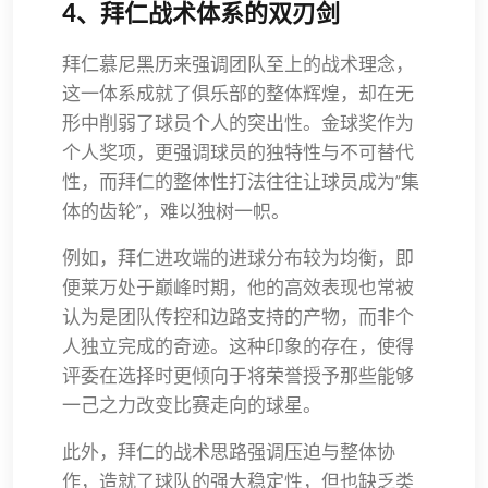
4、拜仁战术体系的双刃剑
拜仁慕尼黑历来强调团队至上的战术理念，
这一体系成就了俱乐部的整体辉煌，却在无
形中削弱了球员个人的突出性。金球奖作为
个人奖项，更强调球员的独特性与不可替代
性，而拜仁的整体性打法往往让球员成为“集
体的齿轮”，难以独树一帜。
例如，拜仁进攻端的进球分布较为均衡，即
便莱万处于巅峰时期，他的高效表现也常被
认为是团队传控和边路支持的产物，而非个
人独立完成的奇迹。这种印象的存在，使得
评委在选择时更倾向于将荣誉授予那些能够
一己之力改变比赛走向的球星。
此外，拜仁的战术思路强调压迫与整体协
作，造就了球队的强大稳定性，但也缺乏类