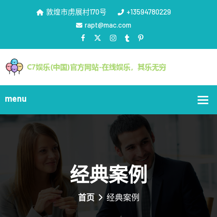
敦煌市虏展村170号
+13594780229
rapt@mac.com
经典案例
首页
经典案例