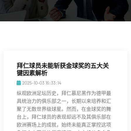
拜仁球员未能斩获金球奖的五大关
键因素解析
2025-10-03 16:33:14
纵观欧洲足坛历史，拜仁慕尼黑作为德甲最
具统治力的俱乐部之一，长期以来培养和汇
聚了无数世界级球星。然而，在金球奖的舞
台上，拜仁球员的表现却远不及其俱乐部在
欧洲赛场上的成就，始终未能真正掌控这项