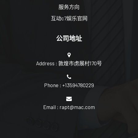
服务方向
互动c7娱乐官网
公司地址
Address : 敦煌市虏展村170号
Phone : +13594780229
Email : rapt@mac.com