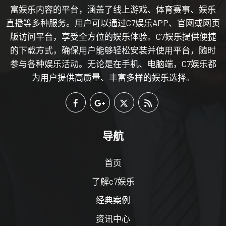
富娱乐内容的平台，涵盖了线上游戏、体育赛事、娱乐
直播等多种服务。用户可以通过C7娱乐APP、官网或网页
版访问平台，享受全方位的娱乐体验。C7娱乐提供便捷
的下载方式，确保用户能够轻松安装并使用平台，随时
参与各种娱乐活动。无论是在手机、电脑端，C7娱乐都
为用户提供高质量、丰富多样的娱乐选择。
导航
首页
了解c7娱乐
经典案例
资讯中心