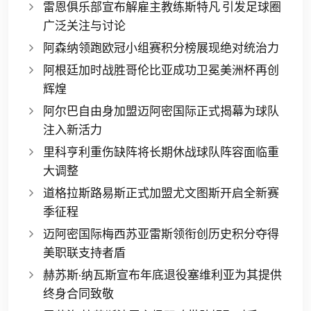
雷恩俱乐部宣布解雇主教练斯特凡 引发足球圈
广泛关注与讨论
阿森纳领跑欧冠小组赛积分榜展现绝对统治力
阿根廷加时战胜哥伦比亚成功卫冕美洲杯再创
辉煌
阿尔巴自由身加盟迈阿密国际正式揭幕为球队
注入新活力
里科亨利重伤缺阵将长期休战球队阵容面临重
大调整
道格拉斯路易斯正式加盟尤文图斯开启全新赛
季征程
迈阿密国际梅西苏亚雷斯领衔创历史积分夺得
美职联支持者盾
赫苏斯·纳瓦斯宣布年底退役塞维利亚为其提供
终身合同致敬