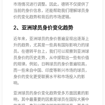
市场情况进行调整。因此，德转不仅提供了
当前的身价信息，还能帮助我们理解球员身
价的变化趋势和背后的市场逻辑。
2、亚洲球员身价变化趋势
近年来，亚洲球员的身价普遍呈现出逐渐上
升的趋势，尤其是一些具有国际影响力的球
员。在德转平台上，我们可以观察到亚洲球
员身价的历史走势，从中提取出一些有价值
的规律。例如，日韩球员的身价普遍较高，
而一些来自中国、印度等新兴市场的球员，
身价的变化更受联赛水平和市场投入的影
响。
亚洲球员的身价变化趋势受多方面因素的影
响，其中最重要的因素是球员在国际大赛中