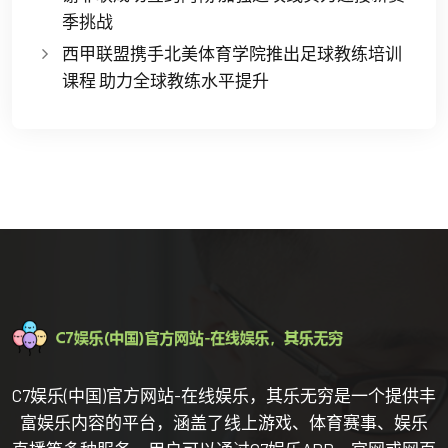
季挑战
西甲联盟携手北美体育学院推出足球教练培训
课程 助力全球教练水平提升
C7娱乐(中国)官方网站-在线娱乐，其乐无穷是一个提供丰
富娱乐内容的平台，涵盖了线上游戏、体育赛事、娱乐