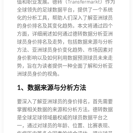
值和职业发展。德转（Transfermarkt）作为
全球领先的足球数据平台，提供了一个系统
化的分析工具，帮助人们深入了解亚洲球员
的身价排名及其变化趋势。本文将通过四个
方面，详细阐述如何通过德转数据分析亚洲
球员身价排名及走势，包括数据来源与分析
方法、亚洲球员身价变化趋势、市场因素对
身价影响以及如何利用数据预测球员未来走
势，旨在为读者提供一种全面了解和分析亚
洲球员身价的视角。
1、数据来源与分析方法
要深入了解亚洲球员的身价排名，首先需要
掌握相关数据的来源和分析方法。德转数据
是全球足球领域最权威的球员数据平台之
一，通过对球员的年龄、位置、比赛表现、