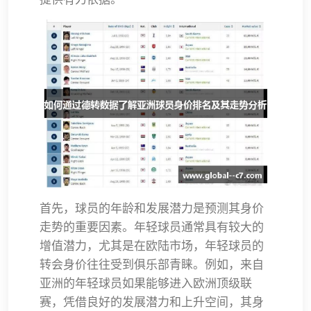
首先，球员的年龄和发展潜力是预测其身价
走势的重要因素。年轻球员通常具有较大的
增值潜力，尤其是在欧陆市场，年轻球员的
转会身价往往受到俱乐部青睐。例如，来自
亚洲的年轻球员如果能够进入欧洲顶级联
赛，凭借良好的发展潜力和上升空间，其身