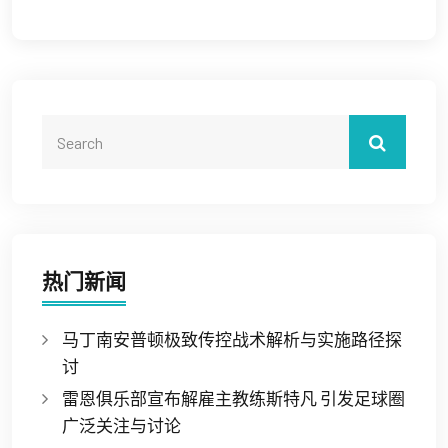
热门新闻
马丁南安普顿极致传控战术解析与实施路径探
讨
雷恩俱乐部宣布解雇主教练斯特凡 引发足球圈
广泛关注与讨论