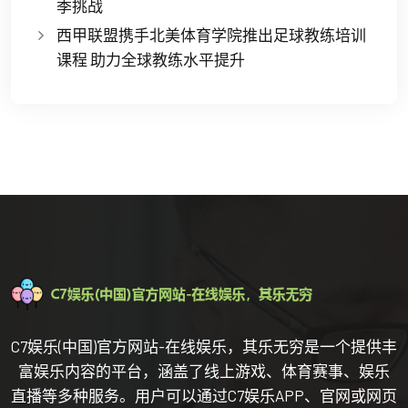
季挑战
西甲联盟携手北美体育学院推出足球教练培训
课程 助力全球教练水平提升
C7娱乐(中国)官方网站-在线娱乐，其乐无穷是一个提供丰
富娱乐内容的平台，涵盖了线上游戏、体育赛事、娱乐
直播等多种服务。用户可以通过C7娱乐APP、官网或网页