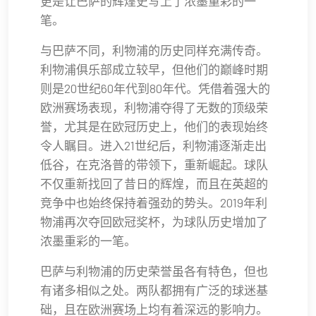
更是让巴萨的辉煌史写上了浓墨重彩的一
笔。
与巴萨不同，利物浦的历史同样充满传奇。
利物浦俱乐部成立较早，但他们的巅峰时期
则是20世纪60年代到80年代。凭借着强大的
欧洲赛场表现，利物浦夺得了无数的顶级荣
誉，尤其是在欧冠历史上，他们的表现始终
令人瞩目。进入21世纪后，利物浦逐渐走出
低谷，在克洛普的带领下，重新崛起。球队
不仅重新找回了昔日的辉煌，而且在英超的
竞争中也始终保持着强劲的势头。2019年利
物浦再次夺回欧冠奖杯，为球队历史增加了
浓墨重彩的一笔。
巴萨与利物浦的历史荣誉虽各有特色，但也
有诸多相似之处。两队都拥有广泛的球迷基
础，且在欧洲赛场上均有着深远的影响力。