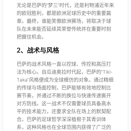
无论是巴萨的“梦三”时代，还是利物浦近年来
的欧冠胜利，都是欧洲足球历史中的重要篇
章。最终，谁能笑傲欧洲赛场，将取决于球
队在未来能否延续其荣誉传统并在重要时刻
把握住机会。
2、战术与风格
巴萨的战术风格一直以控球、传控和高压打
法为核心。自瓜迪奥拉时代起，巴萨的“Tiki-
Taka”风格便成为全球模仿的对象。通过精细
的传球与场面控制，巴萨能够有效地控制比
赛节奏，并通过不断的换位与快速传递撕开
对方防线。这一战术不仅需要球员具备高水
平的技术能力，还要求全队在场上的默契配
合。巴萨的足球哲学深深植根于其青训体
系，这种风格也在全球范围内获得了广泛的