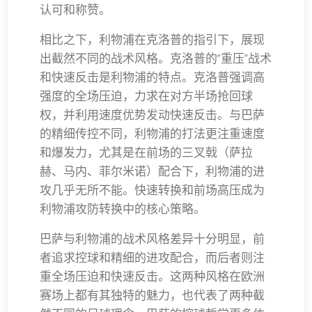
认可和称赞。
相比之下，利物浦在克洛普的指引下，展现
出截然不同的战术风格。克洛普的“重压”战术
和快速反击是利物浦的特点。克洛普强调高
强度的全场压迫，力求在对方半场抢回球
权，并利用速度优势发动快速反击。与巴萨
的精细传控不同，利物浦的打法更注重速度
和爆发力，尤其是在前场的三叉戟（萨拉
赫、马内、菲尔米诺）配合下，利物浦的进
攻几乎无所不能。快速转换和前场高压成为
利物浦攻防转换中的核心策略。
巴萨与利物浦的战术风格差异十分明显，前
者追求控球和精细的进攻配合，而后者则注
重全场压迫和快速反击。这两种风格在欧洲
赛场上都有其独特的魅力，也代表了两种截