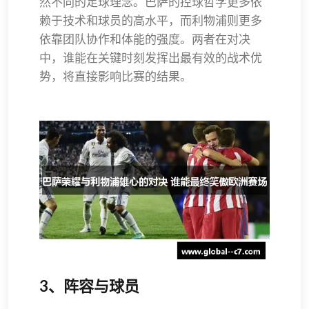
然不同的足球理念。巴萨的控球哲学更多依
赖于技术和球员的高水平，而利物浦则更多
依靠团队协作和体能的强度。两者在对决
中，谁能在关键时刻发挥出最有效的战术优
势，将直接影响比赛的结果。
3、阵容与球员