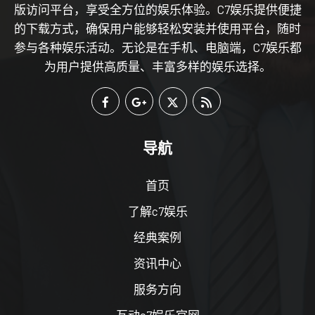
版访问平台，享受全方位的娱乐体验。C7娱乐提供便捷
的下载方式，确保用户能够轻松安装并使用平台，随时
参与各种娱乐活动。无论是在手机、电脑端，C7娱乐都
为用户提供高质量、丰富多样的娱乐选择。
导航
首页
了解c7娱乐
经典案例
资讯中心
服务方向
互动c7娱乐官网