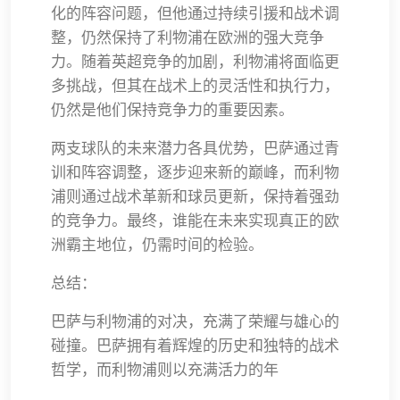
化的阵容问题，但他通过持续引援和战术调
整，仍然保持了利物浦在欧洲的强大竞争
力。随着英超竞争的加剧，利物浦将面临更
多挑战，但其在战术上的灵活性和执行力，
仍然是他们保持竞争力的重要因素。
两支球队的未来潜力各具优势，巴萨通过青
训和阵容调整，逐步迎来新的巅峰，而利物
浦则通过战术革新和球员更新，保持着强劲
的竞争力。最终，谁能在未来实现真正的欧
洲霸主地位，仍需时间的检验。
总结：
巴萨与利物浦的对决，充满了荣耀与雄心的
碰撞。巴萨拥有着辉煌的历史和独特的战术
哲学，而利物浦则以充满活力的年