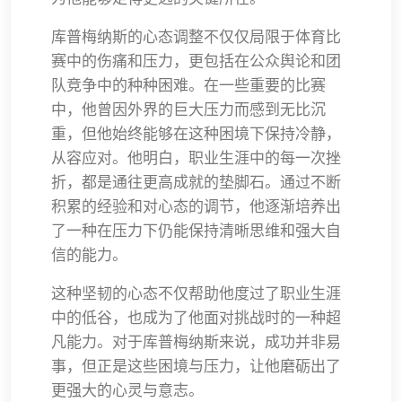
库普梅纳斯的心态调整不仅仅局限于体育比
赛中的伤痛和压力，更包括在公众舆论和团
队竞争中的种种困难。在一些重要的比赛
中，他曾因外界的巨大压力而感到无比沉
重，但他始终能够在这种困境下保持冷静，
从容应对。他明白，职业生涯中的每一次挫
折，都是通往更高成就的垫脚石。通过不断
积累的经验和对心态的调节，他逐渐培养出
了一种在压力下仍能保持清晰思维和强大自
信的能力。
这种坚韧的心态不仅帮助他度过了职业生涯
中的低谷，也成为了他面对挑战时的一种超
凡能力。对于库普梅纳斯来说，成功并非易
事，但正是这些困境与压力，让他磨砺出了
更强大的心灵与意志。