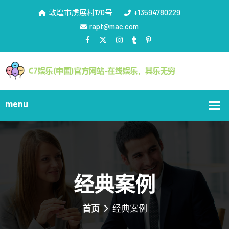
敦煌市虏展村170号
+13594780229
rapt@mac.com
经典案例
首页
经典案例