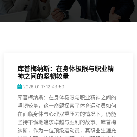
库普梅纳斯：在身体极限与职业精
神之间的坚韧较量
2026-01-17 12:43:50
库普梅纳斯：在身体极限与职业精神之间的
坚韧较量，这一命题探索了体育运动员如何
在面临身体与心理双重压力的情况下，仍能
坚持不懈地追求卓越与胜利的故事。库普梅
纳斯，作为一位顶级运动员，其职业生涯充