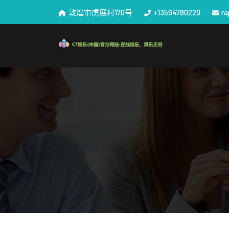
敦煌市虏展村170号
+13594780229
r