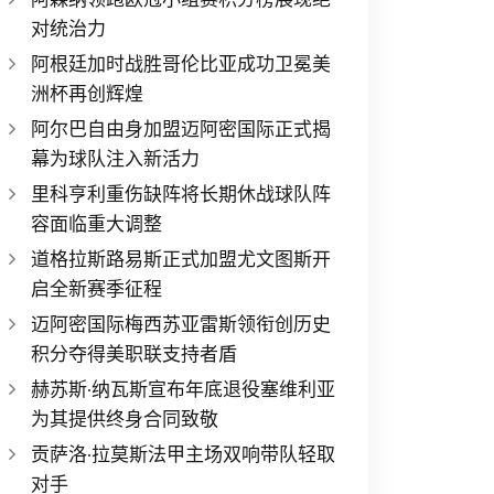
对统治力
阿根廷加时战胜哥伦比亚成功卫冕美
洲杯再创辉煌
阿尔巴自由身加盟迈阿密国际正式揭
幕为球队注入新活力
里科亨利重伤缺阵将长期休战球队阵
容面临重大调整
道格拉斯路易斯正式加盟尤文图斯开
启全新赛季征程
迈阿密国际梅西苏亚雷斯领衔创历史
积分夺得美职联支持者盾
赫苏斯·纳瓦斯宣布年底退役塞维利亚
为其提供终身合同致敬
贡萨洛·拉莫斯法甲主场双响带队轻取
对手