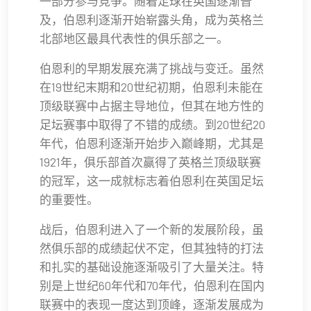
一部分参与竞争。随着足球在英国逐渐普
及，伯恩利逐渐开始崭露头角，成为英格兰
北部地区最具代表性的俱乐部之一。
伯恩利的早期发展充满了挑战与变迁。虽然
在19世纪末期和20世纪初期，伯恩利未能在
顶级联赛中占据主导地位，但其在地方性的
足坛赛事中取得了不错的成绩。到20世纪20
年代，伯恩利逐渐开始步入巅峰期，尤其是
1921年，俱乐部首次赢得了英格兰顶级联赛
的冠军，这一成就标志着伯恩利在英国足坛
的重要性。
战后，伯恩利进入了一个新的发展阶段，虽
然俱乐部的成绩起伏不定，但其独特的打法
和扎实的基础设施逐渐吸引了大量关注。特
别是上世纪60年代和70年代，伯恩利在国内
联赛中的表现一度达到顶峰，逐渐发展成为