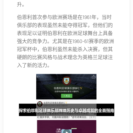
升。
伯恩利首次参与欧洲赛场是在1961年，当时
俱乐部的表现虽然未能夺得冠军，但他们的
表现足以证明伯恩利在欧洲足球舞台上具备
强大的竞争力。尤其是在1960-61赛季的欧洲
冠军杯中，伯恩利虽然未能杀入决赛，但其
硬朗的比赛风格与战术理念为英格兰足球注
入了新的活力。