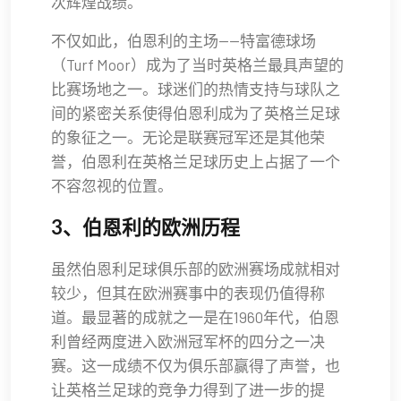
次辉煌战绩。
不仅如此，伯恩利的主场——特富德球场
（Turf Moor）成为了当时英格兰最具声望的
比赛场地之一。球迷们的热情支持与球队之
间的紧密关系使得伯恩利成为了英格兰足球
的象征之一。无论是联赛冠军还是其他荣
誉，伯恩利在英格兰足球历史上占据了一个
不容忽视的位置。
3、伯恩利的欧洲历程
虽然伯恩利足球俱乐部的欧洲赛场成就相对
较少，但其在欧洲赛事中的表现仍值得称
道。最显著的成就之一是在1960年代，伯恩
利曾经两度进入欧洲冠军杯的四分之一决
赛。这一成绩不仅为俱乐部赢得了声誉，也
让英格兰足球的竞争力得到了进一步的提