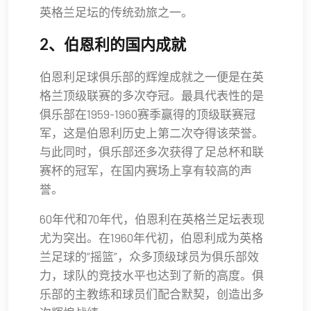
英格兰足坛的传统劲旅之一。
2、伯恩利的国内成就
伯恩利足球俱乐部的辉煌成就之一便是在英
格兰顶级联赛的多次夺冠。最具代表性的是
俱乐部在1959-1960赛季赢得的顶级联赛冠
军，这是伯恩利历史上第二次夺得该荣誉。
与此同时，俱乐部还多次获得了足总杯和联
赛杯的冠军，在国内赛场上享有较高的声
誉。
60年代和70年代，伯恩利在英格兰足坛表现
尤为突出。在1960年代初，伯恩利成为英格
兰足球的“摇篮”，众多顶级球员为俱乐部效
力，球队的竞技水平也达到了新的高度。俱
乐部的主教练和球员们配合默契，创造出多