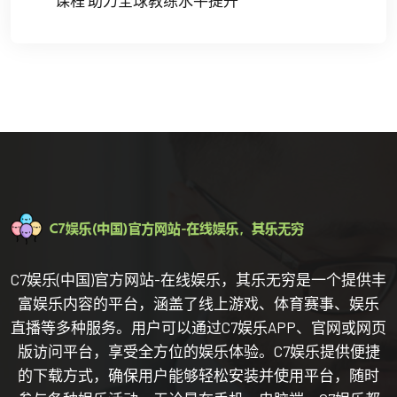
课程 助力全球教练水平提升
C7娱乐(中国)官方网站-在线娱乐，其乐无穷是一个提供丰
富娱乐内容的平台，涵盖了线上游戏、体育赛事、娱乐
直播等多种服务。用户可以通过C7娱乐APP、官网或网页
版访问平台，享受全方位的娱乐体验。C7娱乐提供便捷
的下载方式，确保用户能够轻松安装并使用平台，随时