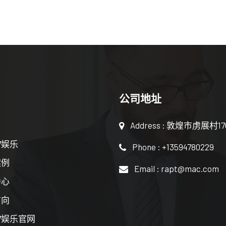
公司地址
Address : 敦煌市虏展村1
7娱乐
Phone : +13594780229
案例
Email : rapt@mac.com
中心
方向
7娱乐官网