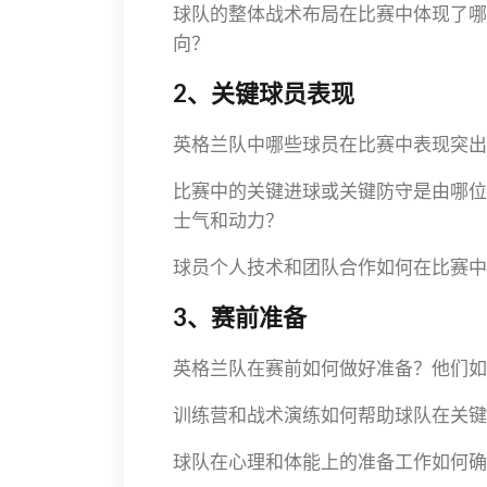
球队的整体战术布局在比赛中体现了哪
向？
2、关键球员表现
英格兰队中哪些球员在比赛中表现突出
比赛中的关键进球或关键防守是由哪位
士气和动力？
球员个人技术和团队合作如何在比赛中
3、赛前准备
英格兰队在赛前如何做好准备？他们如
训练营和战术演练如何帮助球队在关键
球队在心理和体能上的准备工作如何确