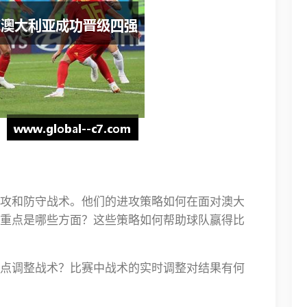
攻和防守战术。他们的进攻策略如何在面对澳大
重点是哪些方面？这些策略如何帮助球队赢得比
点调整战术？比赛中战术的实时调整对结果有何