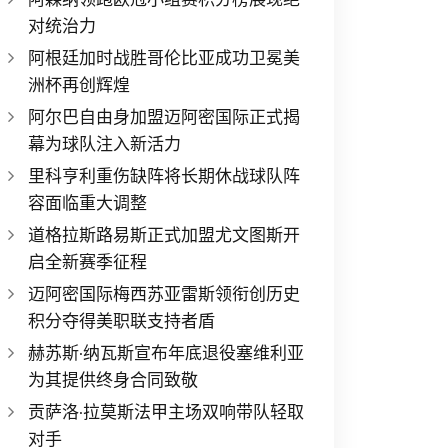
对统治力
阿根廷加时战胜哥伦比亚成功卫冕美
洲杯再创辉煌
阿尔巴自由身加盟迈阿密国际正式揭
幕为球队注入新活力
里科亨利重伤缺阵将长期休战球队阵
容面临重大调整
道格拉斯路易斯正式加盟尤文图斯开
启全新赛季征程
迈阿密国际梅西苏亚雷斯领衔创历史
积分夺得美职联支持者盾
赫苏斯·纳瓦斯宣布年底退役塞维利亚
为其提供终身合同致敬
贡萨洛·拉莫斯法甲主场双响带队轻取
对手