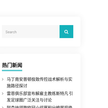
热门新闻
马丁南安普顿极致传控战术解析与实
施路径探讨
雷恩俱乐部宣布解雇主教练斯特凡 引
发足球圈广泛关注与讨论
阿森纳领跑欧冠小组赛积分榜展现绝