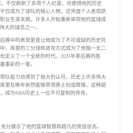
表现，不仅刷新了多项个人纪录，也使得他的历史
不仅成为了球队的核心人物，还凭借个人表现跻
职业生涯末期，许多人开始重新审视他的篮球成
最伟大的球员之一。
后赛中的表现更是让他成为了不可或缺的历史符
中，库里的三分球和进攻方式成为了他独一无二
也定义了一个全新的时代。2031年季后赛的胜
墨重彩的一笔。
带队能力也得到了极大的认可。历史上许多伟大
库里在晚年依然能够带领勇士创造辉煌，这种超
，成为NBA历史上一位不可复制的传奇。
现，充分展示了他的篮球智慧和超凡的竞技状态。