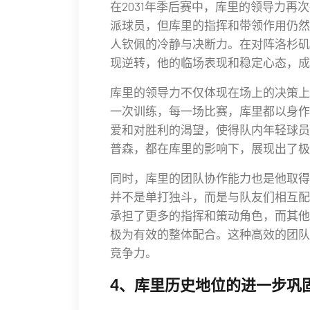
在2031年季后赛中，库里的领导力
派球员，但库里的指挥和带领作用仍然
人钦佩的冷静与决断力。在对阵洛杉矶
现逆转，他的临场表现和稳定心态，成
库里的领导力不仅体现在场上的决策上
一次训练，每一场比赛，库里都以身作
爱和对胜利的渴望，使得队内年轻球员
普森，都在库里的影响下，展现出了极
同时，库里的团队协作能力也是他取得
并不是单打独斗，而是与队友们相互配
承担了更多的指挥和策动角色，而其他
极为有效的整体配合。这种高效的团队
竞争力。
4、库里历史地位的进一步巩