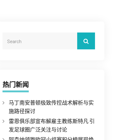
热门新闻
马丁南安普顿极致传控战术解析与实
施路径探讨
雷恩俱乐部宣布解雇主教练斯特凡 引
发足球圈广泛关注与讨论
阿森纳领跑欧冠小组赛积分榜展现绝