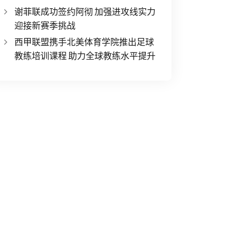
谢菲联成功签约阿彻 加强进攻线实力
迎接新赛季挑战
西甲联盟携手北美体育学院推出足球
教练培训课程 助力全球教练水平提升