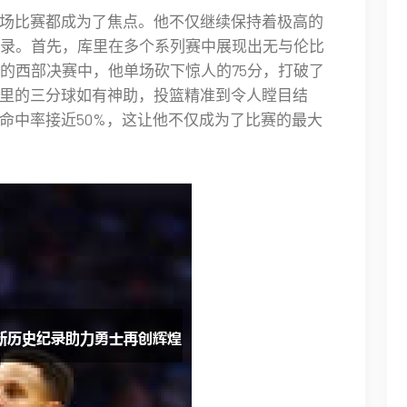
乎每场比赛都成为了焦点。他不仅继续保持着极高的
录。首先，库里在多个系列赛中展现出无与伦比
的西部决赛中，他单场砍下惊人的75分，打破了
，库里的三分球如有神助，投篮精准到令人瞠目结
球命中率接近50%，这让他不仅成为了比赛的最大