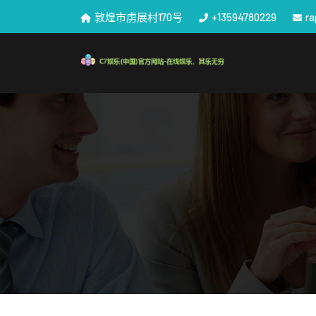
敦煌市虏展村170号
+13594780229
r