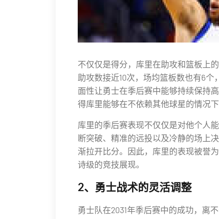
不仅仅是得分，库里在助攻和篮板上的
助攻数接近10次，场均篮板数也有6
面性让勇士在季后赛中能够持续保持高
得库里能够在不依赖其他球星的情况下
库里的季后赛表现不仅仅是对他个人能
断突破、精准的远投以及冷静的场上决
渐拉开比分。因此，库里的表现被誉为
诗级的竞技展现。
2、勇士战术的灵活调整
勇士队在2031年季后赛中的成功，