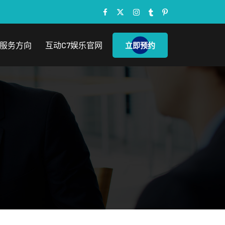
服务方向
互动c7娱乐官网
立即预约