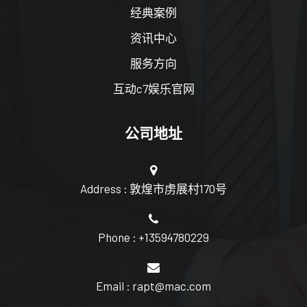
经典案例
资讯中心
服务方向
互动c7娱乐官网
公司地址
Address : 敦煌市虏展村170号
Phone : +13594780229
Email : rapt@mac.com