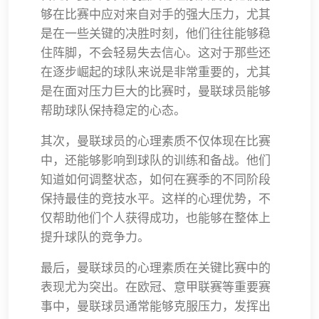
够在比赛中应对来自对手的强大压力，尤其
是在一些关键的决胜时刻，他们往往能够稳
住阵脚，不会轻易失去信心。这对于那些还
在逐步崛起的球队来说是非常重要的，尤其
是在面对压力巨大的比赛时，曼联球员能够
帮助球队保持稳定的心态。
其次，曼联球员的心理素质不仅体现在比赛
中，还能够影响到球队的训练和备战。他们
知道如何调整状态，如何在赛季的不同阶段
保持最佳的竞技水平。这样的心理优势，不
仅帮助他们个人获得成功，也能够在整体上
提升球队的竞争力。
最后，曼联球员的心理素质在关键比赛中的
表现尤为突出。在欧冠、意甲联赛等重要赛
事中，曼联球员通常能够克服压力，发挥出