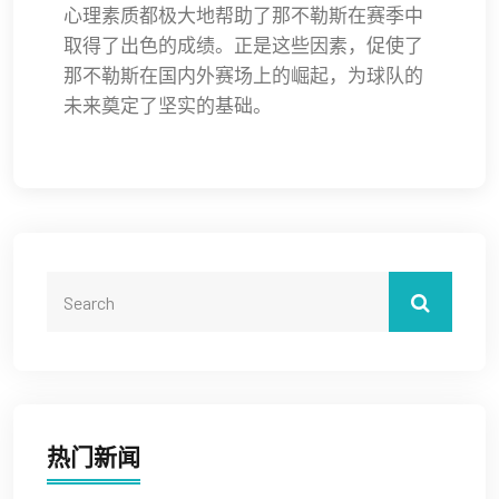
心理素质都极大地帮助了那不勒斯在赛季中
取得了出色的成绩。正是这些因素，促使了
那不勒斯在国内外赛场上的崛起，为球队的
未来奠定了坚实的基础。
热门新闻