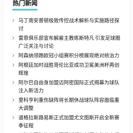
热门新闻
马丁南安普顿极致传控战术解析与实施路径探
讨
雷恩俱乐部宣布解雇主教练斯特凡 引发足球圈
广泛关注与讨论
阿森纳领跑欧冠小组赛积分榜展现绝对统治力
阿根廷加时战胜哥伦比亚成功卫冕美洲杯再创
辉煌
阿尔巴自由身加盟迈阿密国际正式揭幕为球队
注入新活力
里科亨利重伤缺阵将长期休战球队阵容面临重
大调整
道格拉斯路易斯正式加盟尤文图斯开启全新赛
季征程