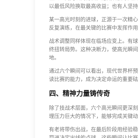
以最低风险换取最高收益；也有人坚持
某一高光时刻的进球，正源于一次精心
反复演练，在最关键的比赛中发挥作用
战术调整同样体现在临场应变上。有球
终扭转局势。这种决断力，使高光瞬间
地。
通过六个瞬间可以看出，现代世界杯预
读比赛的能力，成为决定命运的重要砝
四、精神力量铸传奇
除了技战术层面，六个高光瞬间更深刻
理压力巨大的情况下，能够完成关键动
有老将带伤出战，在最后阶段用经验稳
罚进决定出线的点球。这些瞬间让比赛