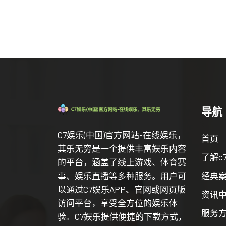
导航
C7娱乐(中国)官方网站-在线娱乐，
首页
其乐无穷是一个提供丰富娱乐内容
了解c
的平台，涵盖了线上游戏、体育赛
事、娱乐直播等多种服务。用户可
经典
以通过C7娱乐APP、官网或网页版
资讯
访问平台，享受全方位的娱乐体
服务
验。C7娱乐提供便捷的下载方式，