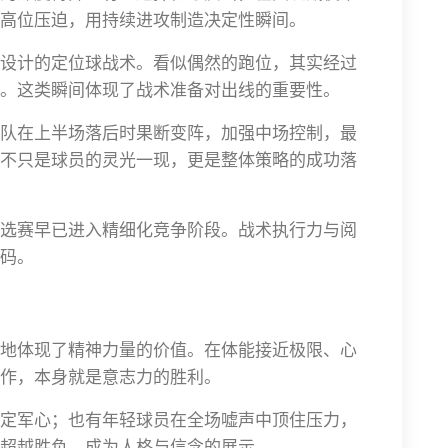
高位压迫，用持续进攻制造决定性瞬间。
设计的定位球战术。看似偶然的跑位，其实经过
。这类瞬间体现了战术准备对出线的重要性。
队在上半场落后时果断变阵，加强中场控制，最
不只是球员的灵光一现，更是整体策略的成功落
选赛早已进入精细化竞争阶段。战术执行力与阅
码。
地体现了精神力量的价值。在体能接近极限、心
作，本身就是意志力的胜利。
定军心；也有年轻球员在全场嘘声中顶住压力，
超越胜负，成为人格与信念的展示。