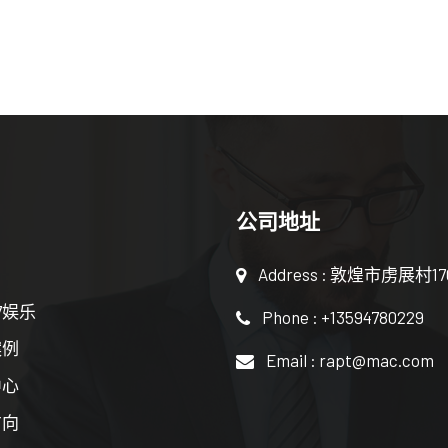
公司地址
Address : 敦煌市虏展村1
7娱乐
Phone : +13594780229
案例
Email : rapt@mac.com
中心
方向