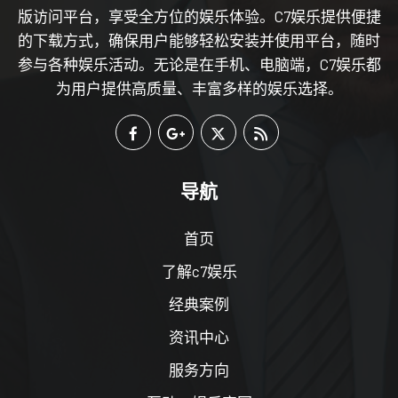
版访问平台，享受全方位的娱乐体验。C7娱乐提供便捷
的下载方式，确保用户能够轻松安装并使用平台，随时
参与各种娱乐活动。无论是在手机、电脑端，C7娱乐都
为用户提供高质量、丰富多样的娱乐选择。
导航
首页
了解c7娱乐
经典案例
资讯中心
服务方向