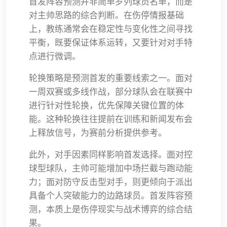
首发阵容预测并非简单罗列球员名单，而是
对主帅思路的综合判断。在伤停情报基础
上，教练通常会在稳定性与变化性之间寻找
平衡，既要保证体系运转，又要针对对手特
点进行微调。
轮换策略是预测首发的重要线索之一。面对
一周双赛或多线作战，部分球队会在联赛中
进行针对性轮换，优先保障关键位置的体
能。这种轮换往往提前在训练和新闻发布会
上释放信号，为赛前分析提供参考。
此外，对手因素同样影响首发选择。面对控
球型球队，主帅可能增加中场拦截与跑动能
力；面对防守反击型对手，则更倾向于派出
具备个人突破能力的边路球员。首发阵容预
测，本质上是伤停现实与战术博弈的综合结
果。