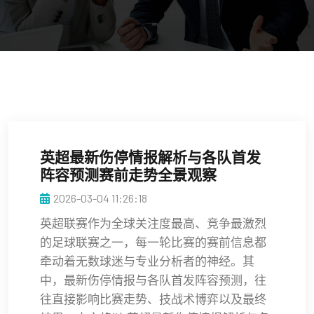
英超最新伤停情报解析与各队首发
阵容预测赛前走势全景观察
2026-03-04 11:26:18
英超联赛作为全球关注度最高、竞争最激烈
的足球联赛之一，每一轮比赛的赛前信息都
牵动着无数球迷与专业分析者的神经。其
中，最新伤停情报与各队首发阵容预测，往
往直接影响比赛走势、技战术博弈以及最终