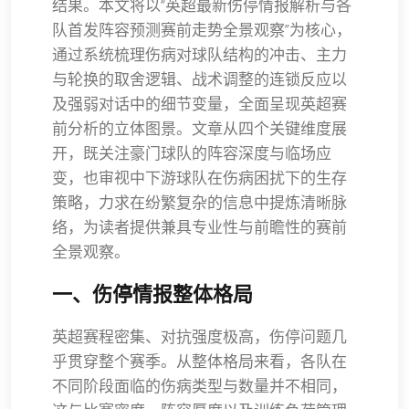
结果。本文将以“英超最新伤停情报解析与各
队首发阵容预测赛前走势全景观察”为核心，
通过系统梳理伤病对球队结构的冲击、主力
与轮换的取舍逻辑、战术调整的连锁反应以
及强弱对话中的细节变量，全面呈现英超赛
前分析的立体图景。文章从四个关键维度展
开，既关注豪门球队的阵容深度与临场应
变，也审视中下游球队在伤病困扰下的生存
策略，力求在纷繁复杂的信息中提炼清晰脉
络，为读者提供兼具专业性与前瞻性的赛前
全景观察。
一、伤停情报整体格局
英超赛程密集、对抗强度极高，伤停问题几
乎贯穿整个赛季。从整体格局来看，各队在
不同阶段面临的伤病类型与数量并不相同，