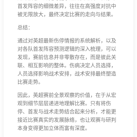
首发阵容的细微差异，往往在高强度对抗中
被无限放大，最终决定比赛的走向与结果。
总结：
通过对英超最新伤停情报的系统解析，以及
对各队首发阵容预测逻辑的深入梳理，可以
发现，赛前信息并非零散存在，而是彼此关
联、相互影响的整体。伤病决定人员选择，
人员选择影响战术安排，战术安排最终塑造
比赛走势。
因此，英超赛前全景观察的价值，在于从宏
观到细节层层递进地理解比赛。只有将伤
停、首发与战术走势结合起来分析，才能更
接近比赛真实的发展脉络，也让观赛与研判
本身变得更加立体而富有深度。