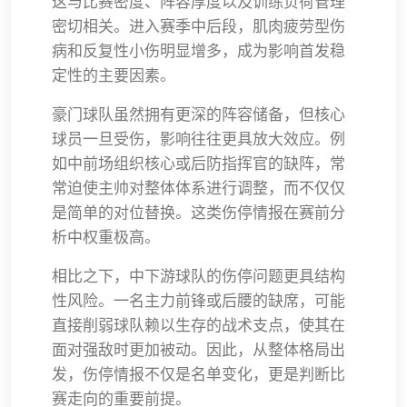
这与比赛密度、阵容厚度以及训练负荷管理
密切相关。进入赛季中后段，肌肉疲劳型伤
病和反复性小伤明显增多，成为影响首发稳
定性的主要因素。
豪门球队虽然拥有更深的阵容储备，但核心
球员一旦受伤，影响往往更具放大效应。例
如中前场组织核心或后防指挥官的缺阵，常
常迫使主帅对整体体系进行调整，而不仅仅
是简单的对位替换。这类伤停情报在赛前分
析中权重极高。
相比之下，中下游球队的伤停问题更具结构
性风险。一名主力前锋或后腰的缺席，可能
直接削弱球队赖以生存的战术支点，使其在
面对强敌时更加被动。因此，从整体格局出
发，伤停情报不仅是名单变化，更是判断比
赛走向的重要前提。