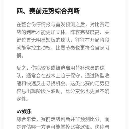
四、赛前走势综合判断
在整合伤停情报与首发预测之后，对比赛走
势的判断才能更加立体。阵容完整度高、关
键位置无明显短板的球队，往往在开局阶段
就能掌控主动权，比赛节奏也更符合自身习
惯。
反之，伤病较多或被迫启用替补球员的球
队，通常会在战术上趋于保守，通过阵型收
缩和快速反击寻找机会。这类比赛的走势更
容易出现阶段性波动，比分变化也更具不确
定性。
c7娱乐
综合来看，赛前走势判断并非预测比分，而
是评估哪一方更可能掌控比赛逻辑。伤停与