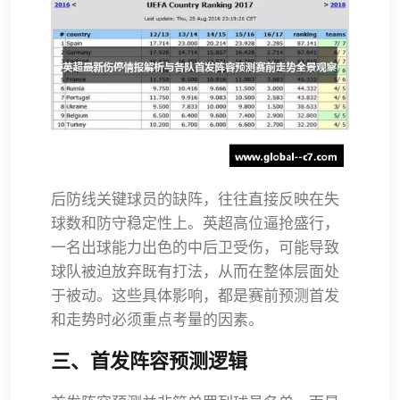
后防线关键球员的缺阵，往往直接反映在失
球数和防守稳定性上。英超高位逼抢盛行，
一名出球能力出色的中后卫受伤，可能导致
球队被迫放弃既有打法，从而在整体层面处
于被动。这些具体影响，都是赛前预测首发
和走势时必须重点考量的因素。
三、首发阵容预测逻辑