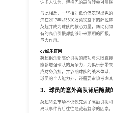
许多人认为，博格巴的高价转会对曼联
与此相反，一些相对低价但表现出色的
浦在2017年以3500万英镑签下的
英超并成为球队的核心力量，帮助利物
有的高价引援都能够带来预期的回报，
巨大作用。
c7娱乐官网
英超俱乐部高价引援的成功与失败直接
能够增强球队的竞争力，为俱乐部带来
成财务负担，并影响球队的战术体系。
球员的个人能力外，还需要审慎考虑其
3、球员的意外离队背后隐藏
英超转会市场不仅仅充满了高额引援和
离队事件背后往往隐藏着复杂的因素，