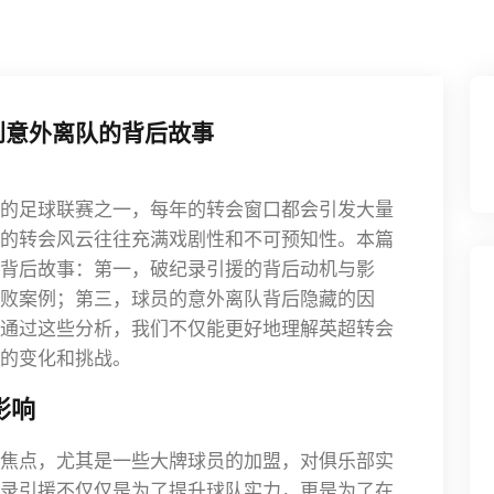
到意外离队的背后故事
的足球联赛之一，每年的转会窗口都会引发大量
的转会风云往往充满戏剧性和不可预知性。本篇
背后故事：第一，破纪录引援的背后动机与影
败案例；第三，球员的意外离队背后隐藏的因
通过这些分析，我们不仅能更好地理解英超转会
的变化和挑战。
影响
焦点，尤其是一些大牌球员的加盟，对俱乐部实
录引援不仅仅是为了提升球队实力，更是为了在