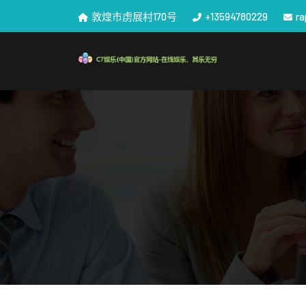
敦煌市虏展村170号
+13594780229
r