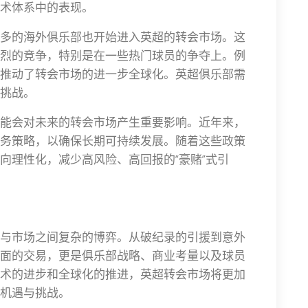
术体系中的表现。
多的海外俱乐部也开始进入英超的转会市场。这
烈的竞争，特别是在一些热门球员的争夺上。例
推动了转会市场的进一步全球化。英超俱乐部需
挑战。
能会对未来的转会市场产生重要影响。近年来，
务策略，以确保长期可持续发展。随着这些政策
向理性化，减少高风险、高回报的“豪赌”式引
与市场之间复杂的博弈。从破纪录的引援到意外
面的交易，更是俱乐部战略、商业考量以及球员
术的进步和全球化的推进，英超转会市场将更加
机遇与挑战。