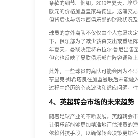
条款的细节。例如，2019年夏天，埃
欧元的价格加盟皇家马德里。这笔交易
但背后也与切尔西俱乐部的财政状况及
球员的意外离队不仅仅由个人意愿决定
下，俱乐部为了减少薪资支出或重组阵
年夏天，曼联决定将布拉尔·鲁尼出售
但它也反映了曼联俱乐部在阵容调整上
此外，一些球员的离队可能会因为不适
亨里克·姆希塔良在加盟曼联后未能融
过程中经历的心态波动和适应问题，往
4、英超转会市场的未来趋势
随着足球产业的不断发展，英超转会市
让俱乐部能够更加精准地评估球员的潜
依赖科技手段，以确保转会决策更加科