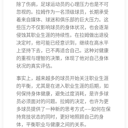
除了伤病，足球运动员的心理压力也是不可
忽视的。拉姆作为一名顶级球员，长期承受
着来自媒体、球迷和俱乐部的巨大压力。这
些压力不仅影响球员的身体状况，也会逐渐
侵蚀其职业生涯的持续性。在拉姆做出退役
决定时，他可能已经意识到，继续在高水平
上坚持下去，已不再适合自己。这种对健康
的重视与理智的决策，体现了他对自己身体
状况的真实评估。
事实上，越来越多的球员开始关注职业生涯
的平衡，尤其是在进入职业生涯的后期，如
何保持身体健康，避免过度消耗，是许多球
员必须面对的问题。拉姆的决定，也许为更
多球员提供了一种新的思考方式——如何在保
持竞技状态的同时，更好地照顾自己的身
体，平衡职业与健康之间的关系。