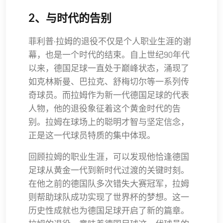
2、与时代的告别
菲利普·拉姆的退役不仅是个人职业生涯的谢
幕，也是一个时代的结束。自上世纪90年代
以来，德国足球一直处于巅峰状态，涌现了
如克林斯曼、巴拉克、舒梅切尔等一系列传
奇球员。而拉姆作为新一代德国足球的代表
人物，他的退役象征着这个黄金时代的告
别。拉姆在球场上的聪明才智与坚定信念，
正是这一代球员特质的集中体现。
回顾拉姆的职业生涯，可以发现他恰逢德国
足球从黄金一代到新时代过渡的关键时刻。
在他之前的德国队多次错失大赛冠军，拉姆
则帮助球队成功实现了世界杯的梦想。这一
历史性成就也为德国足球开启了新的篇章。