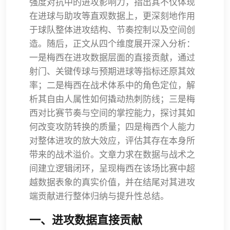
强度对抗中的进攻影响力，指出其不仅体现
在进球与助攻等直观数据上，更深刻地作用
于球队整体进攻结构、节奏控制以及空间创
造。随后，正文从四个维度展开深入分析：
一是梅西在进攻数据层面的直接贡献，通过
射门、关键传球与预期进球等指标还原其效
率；二是梅西在战术体系中的角色定位，解
析其自由人属性如何撬动热刺防线；三是梅
西对比赛节奏与空间的掌控能力，探讨其如
何改变攻防转换的质量；四是梅西个人能力
对整体进攻的放大效应，评估其存在本身所
带来的战术溢价。文章力求在数据与战术之
间建立逻辑闭环，呈现梅西在该场比赛中超
越数据表象的真实价值，并在结尾对其进攻
端贡献进行整体归纳与提升性总结。
一、进攻数据直接贡献