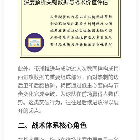
此外，带球推进与成功过人次数同样构成梅
西进攻数据的重要组成部分。面对热刺的边
后卫和后腰协防，梅西通过低重心变向与节
奏变化完成突破，为球队在前场赢得人数优
势。这类突破行为，往往是后续进攻得以展
开的起点。
二、战术体系核心角色
在战术层面，梅西在这场比赛中更像是一名