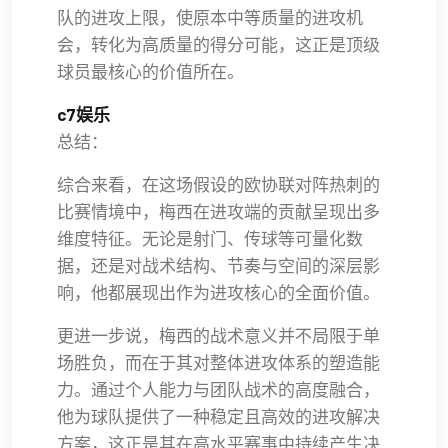
队的进攻上限，使原本中等质量的进攻机
会，转化为高质量的得分可能，这正是顶级
球员最核心的价值所在。
c7娱乐
总结：
综合来看，在这场假设的欧协联对阵热刺的
比赛情境中，梅西在进攻端的贡献呈现出多
维度特征。无论是射门、传球等可量化数
据，还是对战术结构、节奏与空间的深层影
响，他都展现出作为进攻核心的全面价值。
更进一步说，梅西的战术意义并不局限于单
场胜负，而在于其对整体进攻体系的塑造能
力。通过个人能力与团队战术的高度融合，
他为球队提供了一种稳定且高效的进攻解决
方案，这正是其在高水平赛事中持续产生决