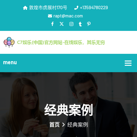
敦煌市虏展村170号
+13594780229
rapt@mac.com
经典案例
首页
经典案例