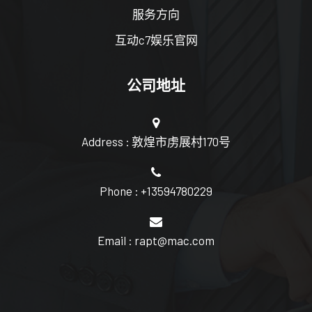
服务方向
互动c7娱乐官网
公司地址
Address : 敦煌市虏展村170号
Phone : +13594780229
Email : rapt@mac.com