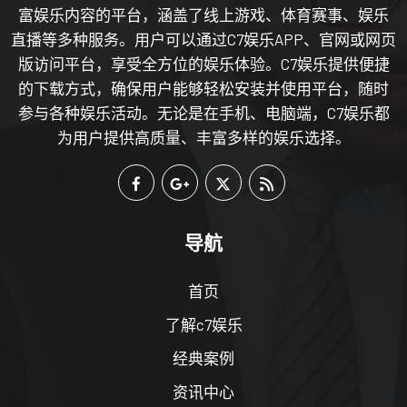
富娱乐内容的平台，涵盖了线上游戏、体育赛事、娱乐
直播等多种服务。用户可以通过C7娱乐APP、官网或网页
版访问平台，享受全方位的娱乐体验。C7娱乐提供便捷
的下载方式，确保用户能够轻松安装并使用平台，随时
参与各种娱乐活动。无论是在手机、电脑端，C7娱乐都
为用户提供高质量、丰富多样的娱乐选择。
导航
首页
了解c7娱乐
经典案例
资讯中心