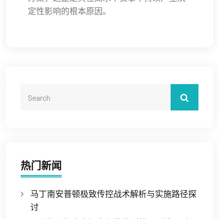
定性影响的根本原因。
热门新闻
马丁南安普顿极致传控战术解析与实施路径探
讨