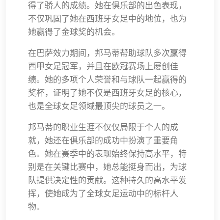
得了骄人的成绩。她在俱乐部的出色表现，
不仅巩固了她在西班牙女足中的地位，也为
她赢得了金球奖的机会。
在巴萨效力期间，邦马蒂帮助球队多次赢得
西甲女足冠军，并且在欧冠赛场上屡创佳
绩。她的多项个人荣誉和与球队一起赢得的
奖杯，证明了她不仅是西班牙女足的核心，
也是全球女足领域最顶尖的球员之一。
邦马蒂的职业生涯不仅仅局限于个人的成
就，她还在俱乐部的成功中扮演了重要角
色。她在赛季中的表现始终保持高水平，特
别是在关键比赛中，她总能挺身而出，为球
队提供决定性的贡献。这种持久的高水平发
挥，使她成为了全球女足运动中的标杆人
物。