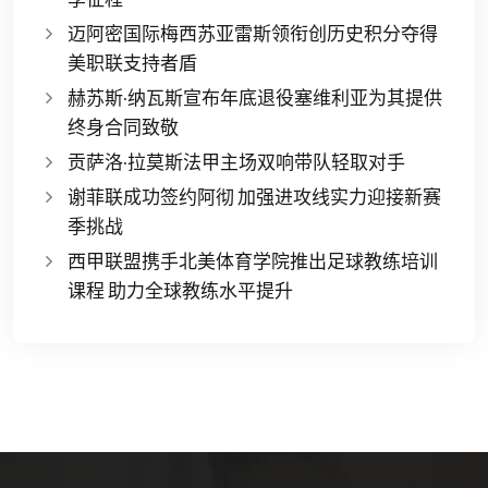
迈阿密国际梅西苏亚雷斯领衔创历史积分夺得
美职联支持者盾
赫苏斯·纳瓦斯宣布年底退役塞维利亚为其提供
终身合同致敬
贡萨洛·拉莫斯法甲主场双响带队轻取对手
谢菲联成功签约阿彻 加强进攻线实力迎接新赛
季挑战
西甲联盟携手北美体育学院推出足球教练培训
课程 助力全球教练水平提升