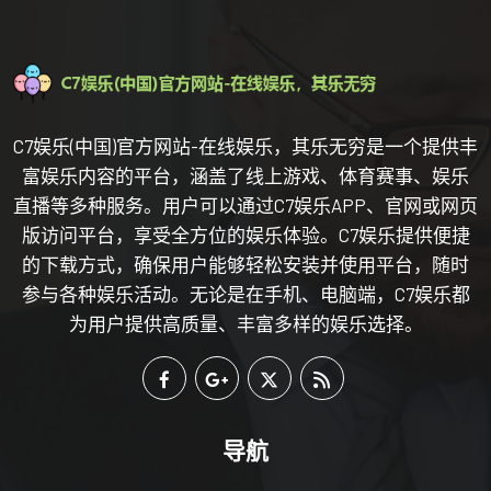
C7娱乐(中国)官方网站-在线娱乐，其乐无穷是一个提供丰
富娱乐内容的平台，涵盖了线上游戏、体育赛事、娱乐
直播等多种服务。用户可以通过C7娱乐APP、官网或网页
版访问平台，享受全方位的娱乐体验。C7娱乐提供便捷
的下载方式，确保用户能够轻松安装并使用平台，随时
参与各种娱乐活动。无论是在手机、电脑端，C7娱乐都
为用户提供高质量、丰富多样的娱乐选择。
导航