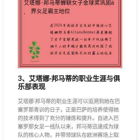
3、艾塔娜·邦马蒂的职业生涯与俱
乐部表现
艾塔娜·邦马蒂的职业生涯可以追溯到她在巴
塞罗那青训的日子，正是巴萨的培养使得她
的技术得到了充分的锤炼和提升。自进入巴
塞罗那女足一线队以来，邦马蒂迅速成为球
队的核心人物，并带领球队在欧洲赛场上取