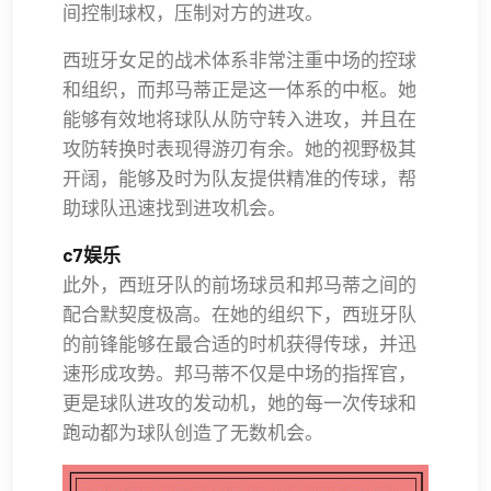
间控制球权，压制对方的进攻。
西班牙女足的战术体系非常注重中场的控球
和组织，而邦马蒂正是这一体系的中枢。她
能够有效地将球队从防守转入进攻，并且在
攻防转换时表现得游刃有余。她的视野极其
开阔，能够及时为队友提供精准的传球，帮
助球队迅速找到进攻机会。
c7娱乐
此外，西班牙队的前场球员和邦马蒂之间的
配合默契度极高。在她的组织下，西班牙队
的前锋能够在最合适的时机获得传球，并迅
速形成攻势。邦马蒂不仅是中场的指挥官，
更是球队进攻的发动机，她的每一次传球和
跑动都为球队创造了无数机会。