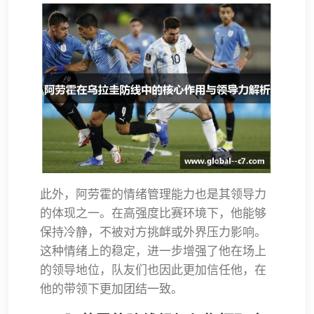
此外，阿劳霍的情绪管理能力也是其领导力
的体现之一。在高强度比赛环境下，他能够
保持冷静，不被对方挑衅或外界压力影响。
这种情绪上的稳定，进一步增强了他在场上
的领导地位，队友们也因此更加信任他，在
他的带领下更加团结一致。