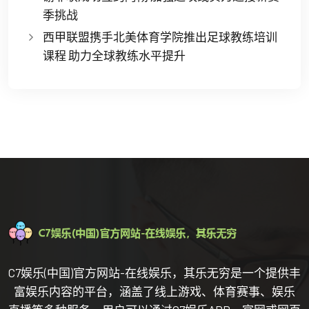
季挑战
西甲联盟携手北美体育学院推出足球教练培训
课程 助力全球教练水平提升
C7娱乐(中国)官方网站-在线娱乐，其乐无穷是一个提供丰
富娱乐内容的平台，涵盖了线上游戏、体育赛事、娱乐