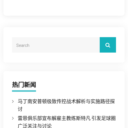
热门新闻
马丁南安普顿极致传控战术解析与实施路径探
讨
雷恩俱乐部宣布解雇主教练斯特凡 引发足球圈
广泛关注与讨论