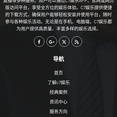
直播等多种服务。用户可以通过C7娱乐APP、官网或网页
版访问平台，享受全方位的娱乐体验。C7娱乐提供便捷
的下载方式，确保用户能够轻松安装并使用平台，随时
参与各种娱乐活动。无论是在手机、电脑端，C7娱乐都
为用户提供高质量、丰富多样的娱乐选择。
导航
首页
了解c7娱乐
经典案例
资讯中心
服务方向