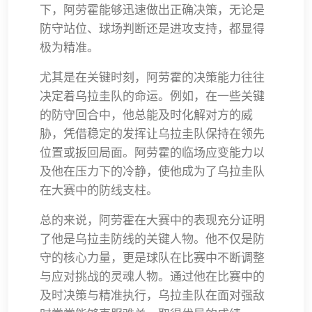
下，阿劳霍能够迅速做出正确决策，无论是
防守站位、球场判断还是进攻支持，都显得
极为精准。
尤其是在关键时刻，阿劳霍的决策能力往往
决定着乌拉圭队的命运。例如，在一些关键
的防守回合中，他总能及时化解对方的威
胁，凭借稳定的发挥让乌拉圭队保持在领先
位置或扳回局面。阿劳霍的临场应变能力以
及他在压力下的冷静，使他成为了乌拉圭队
在大赛中的防线支柱。
总的来说，阿劳霍在大赛中的表现充分证明
了他是乌拉圭防线的关键人物。他不仅是防
守的核心力量，更是球队在比赛中不断调整
与应对挑战的灵魂人物。通过他在比赛中的
及时决策与精准执行，乌拉圭队在面对强敌