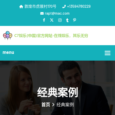
敦煌市虏展村170号
+13594780229
rapt@mac.com
经典案例
首页
经典案例