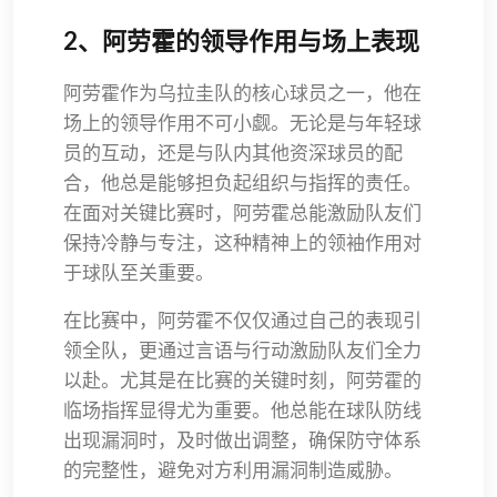
2、阿劳霍的领导作用与场上表现
阿劳霍作为乌拉圭队的核心球员之一，他在
场上的领导作用不可小觑。无论是与年轻球
员的互动，还是与队内其他资深球员的配
合，他总是能够担负起组织与指挥的责任。
在面对关键比赛时，阿劳霍总能激励队友们
保持冷静与专注，这种精神上的领袖作用对
于球队至关重要。
在比赛中，阿劳霍不仅仅通过自己的表现引
领全队，更通过言语与行动激励队友们全力
以赴。尤其是在比赛的关键时刻，阿劳霍的
临场指挥显得尤为重要。他总能在球队防线
出现漏洞时，及时做出调整，确保防守体系
的完整性，避免对方利用漏洞制造威胁。