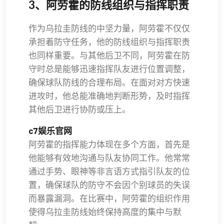
3、阿劳霍的防线组织与指挥职责
作为乌拉圭防线的中坚力量，阿劳霍不仅仅
承担着防守任务，他的防线组织与指挥职责
也同样重要。与其他后卫不同，阿劳霍在防
守时总是能够迅速指挥队友进行位置调整，
确保球队防线的合理布局。在面对对方快速
进攻时，他总能准确地判断形势，及时指挥
其他后卫进行协防或压上。
c7娱乐官网
阿劳霍的指挥能力体现在多个方面，首先是
他能够有效地沟通与队友协同工作。他常常
通过手势、眼神等非言语方式指引队友的位
置，确保球队的防守不会因个别球员的失误
而暴露漏洞。在比赛中，阿劳霍的组织作用
使得乌拉圭防线始终保持高度的集中与默