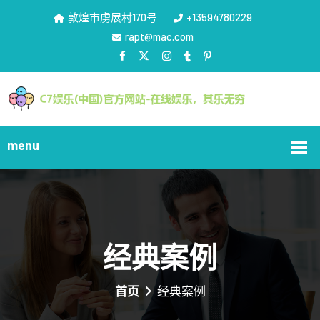
敦煌市虏展村170号
+13594780229
rapt@mac.com
经典案例
首页
经典案例