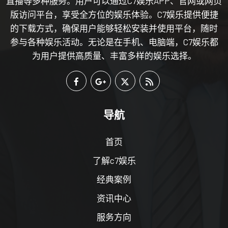
直播等多种服务。用户可以通过C7娱乐APP、官网或网页
版访问平台，享受全方位的娱乐体验。C7娱乐提供便捷
的下载方式，确保用户能够轻松安装并使用平台，随时
参与各种娱乐活动。无论是在手机、电脑端，C7娱乐都
为用户提供高质量、丰富多样的娱乐选择。
导航
首页
了解c7娱乐
经典案例
资讯中心
服务方向