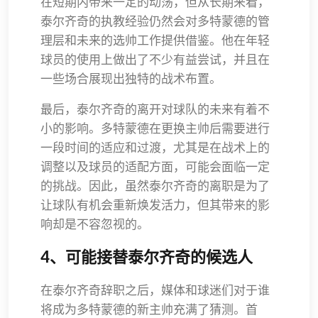
在短期内带来一定的动荡，但从长期来看，
泰尔齐奇的执教经验仍然会对多特蒙德的管
理层和未来的选帅工作提供借鉴。他在年轻
球员的使用上做出了不少有益尝试，并且在
一些场合展现出独特的战术布置。
最后，泰尔齐奇的离开对球队的未来有着不
小的影响。多特蒙德在更换主帅后需要进行
一段时间的适应和过渡，尤其是在战术上的
调整以及球员的适配方面，可能会面临一定
的挑战。因此，虽然泰尔齐奇的离职是为了
让球队有机会重新焕发活力，但其带来的影
响却是不容忽视的。
4、可能接替泰尔齐奇的候选人
在泰尔齐奇辞职之后，媒体和球迷们对于谁
将成为多特蒙德的新主帅充满了猜测。首