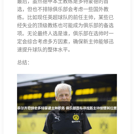
最后，虽然德甲本土教练是多特蒙德的首
选，但也不排除俱乐部会考虑一些国外教
练。比如现任英超球队的前任主帅，某些已
经失业的顶级教练也可能成为俱乐部的备选
项。无论最终人选是谁，俱乐部在选帅时一
定会综合考虑多方因素，确保新主帅能够迅
速提升球队的整体水平。
总结：