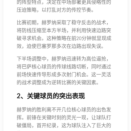
的阵型特点，决定在中场部署更具侵略性的
压迫策略，以打乱对方的传控节奏。
比赛初期，赫罗纳采取了稳守反击的战术，
将防线压缩至本方半场，并利用快速边路突
破寻求机会。这种策略在前20分钟就显现成
效，迫使巴塞罗那多次在边路出现失误。
下半场调整中，赫罗纳迅速转为高位逼抢，
将巴萨核心球员的传球线路切断，同时通过
前场快速传导形成多次射门机会。这一灵活
的战术调整成为逆转比赛的关键因素。
2、关键球员的突出表现
赫罗纳的胜利离不开几位核心球员的出色发
挥。前锋在关键时刻的灵光一现，让球队打
破僵局，首开纪录，这为球队注入了巨大的