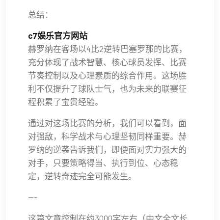
总结：
c7娱乐官方网站
赫罗纳在客场以4比2逆转巴塞罗那的比赛，
充分体现了战术智慧、核心球员发挥、比赛
节奏控制以及心理素质的综合作用。这场胜
利不仅提升了球队士气，也为未来的联赛征
程积累了宝贵经验。
通过对这场比赛的分析，我们可以看到，面
对强敌，科学战术与心理坚韧同样重要。赫
罗纳的逆袭告诉我们，即便面对实力强大的
对手，只要策略得当、执行到位、心态稳
定，逆转奇迹完全可能发生。
---
这篇文章控制在约3000字左右（中文全文长