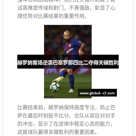
试高难度传球和射门，不畏强敌，彰显了心
理优势对比赛结果的重要作用。
比赛结束前，赫罗纳保持高度专注，防止巴
萨在最后时刻扳平比分。全队从容应对对手
的冲击，显示了在逆境中稳定心态的能力，
这是球队赢得关键胜利的重要因素。