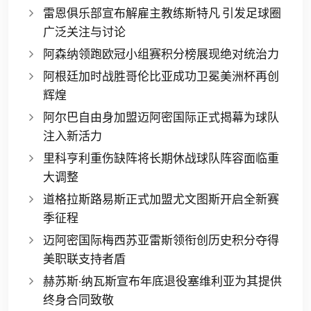
雷恩俱乐部宣布解雇主教练斯特凡 引发足球圈
广泛关注与讨论
阿森纳领跑欧冠小组赛积分榜展现绝对统治力
阿根廷加时战胜哥伦比亚成功卫冕美洲杯再创
辉煌
阿尔巴自由身加盟迈阿密国际正式揭幕为球队
注入新活力
里科亨利重伤缺阵将长期休战球队阵容面临重
大调整
道格拉斯路易斯正式加盟尤文图斯开启全新赛
季征程
迈阿密国际梅西苏亚雷斯领衔创历史积分夺得
美职联支持者盾
赫苏斯·纳瓦斯宣布年底退役塞维利亚为其提供
终身合同致敬