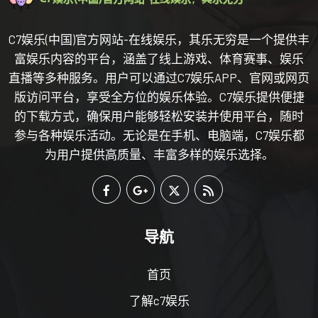
C7娱乐(中国)官方网站-在线娱乐，其乐无穷是一个提供丰
富娱乐内容的平台，涵盖了线上游戏、体育赛事、娱乐
直播等多种服务。用户可以通过C7娱乐APP、官网或网页
版访问平台，享受全方位的娱乐体验。C7娱乐提供便捷
的下载方式，确保用户能够轻松安装并使用平台，随时
参与各种娱乐活动。无论是在手机、电脑端，C7娱乐都
为用户提供高质量、丰富多样的娱乐选择。
导航
首页
了解c7娱乐