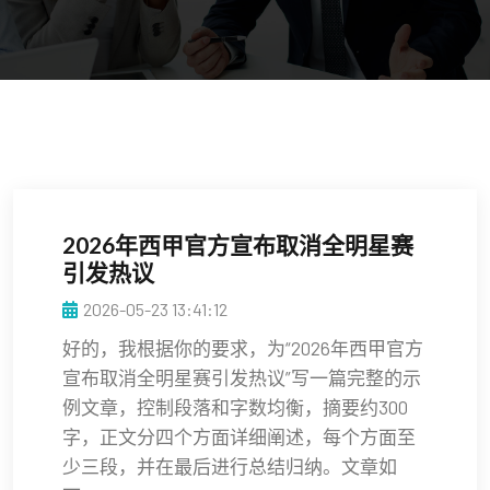
2026年西甲官方宣布取消全明星赛
引发热议
2026-05-23 13:41:12
好的，我根据你的要求，为“2026年西甲官方
宣布取消全明星赛引发热议”写一篇完整的示
例文章，控制段落和字数均衡，摘要约300
字，正文分四个方面详细阐述，每个方面至
少三段，并在最后进行总结归纳。文章如