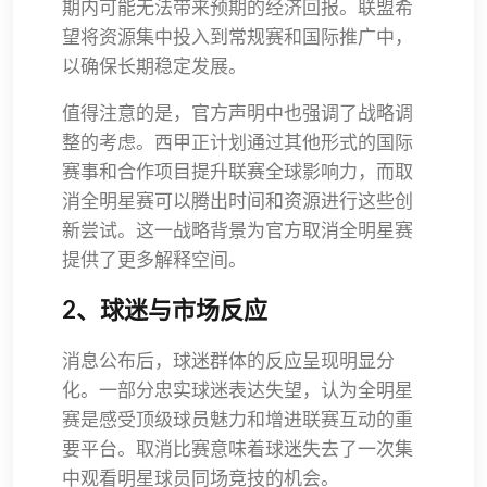
期内可能无法带来预期的经济回报。联盟希
望将资源集中投入到常规赛和国际推广中，
以确保长期稳定发展。
值得注意的是，官方声明中也强调了战略调
整的考虑。西甲正计划通过其他形式的国际
赛事和合作项目提升联赛全球影响力，而取
消全明星赛可以腾出时间和资源进行这些创
新尝试。这一战略背景为官方取消全明星赛
提供了更多解释空间。
2、球迷与市场反应
消息公布后，球迷群体的反应呈现明显分
化。一部分忠实球迷表达失望，认为全明星
赛是感受顶级球员魅力和增进联赛互动的重
要平台。取消比赛意味着球迷失去了一次集
中观看明星球员同场竞技的机会。