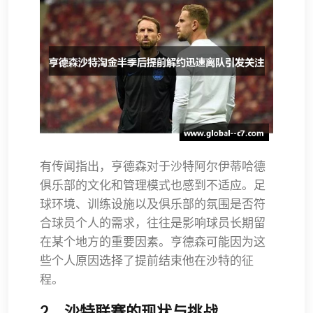
有传闻指出，亨德森对于沙特阿尔伊蒂哈德
俱乐部的文化和管理模式也感到不适应。足
球环境、训练设施以及俱乐部的氛围是否符
合球员个人的需求，往往是影响球员长期留
在某个地方的重要因素。亨德森可能因为这
些个人原因选择了提前结束他在沙特的征
程。
2、沙特联赛的现状与挑战