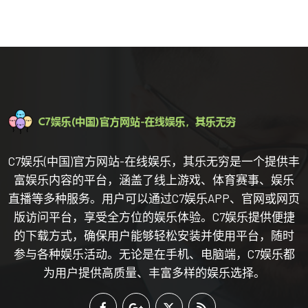
C7娱乐(中国)官方网站-在线娱乐，其乐无穷是一个提供丰
富娱乐内容的平台，涵盖了线上游戏、体育赛事、娱乐
直播等多种服务。用户可以通过C7娱乐APP、官网或网页
版访问平台，享受全方位的娱乐体验。C7娱乐提供便捷
的下载方式，确保用户能够轻松安装并使用平台，随时
参与各种娱乐活动。无论是在手机、电脑端，C7娱乐都
为用户提供高质量、丰富多样的娱乐选择。