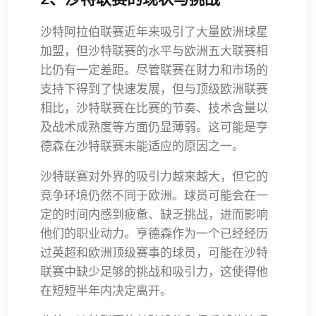
沙特阿拉伯联赛近年来吸引了大量欧洲球星
加盟，但沙特联赛的水平与欧洲五大联赛相
比仍有一定差距。尽管联赛在财力和市场的
支持下得到了快速发展，但与顶级欧洲联赛
相比，沙特联赛在比赛的节奏、技术含量以
及战术成熟度等方面仍显薄弱。这可能是亨
德森在沙特联赛未能适应的原因之一。
沙特联赛对外界的吸引力越来越大，但它的
竞争环境仍然不同于欧洲。球员可能会在一
定的时间内感到疲惫、缺乏挑战，进而影响
他们的职业动力。亨德森作为一个已经经历
过英超和欧洲顶级赛事的球员，可能在沙特
联赛中缺少足够的挑战和吸引力，这使得他
在短短半年内决定离开。