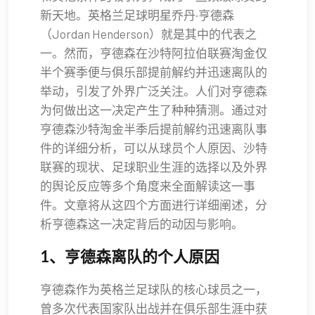
新天地。英格兰足球明星乔丹·亨德森
（Jordan Henderson）就是其中的代表之
一。然而，亨德森在沙特阿拉伯联赛淘金仅
半个赛季便与俱乐部提前解约并迅速离队的
举动，引发了外界广泛关注。人们对亨德森
为何做出这一决定产生了种种猜测。通过对
亨德森沙特淘金半季后提前解约迅速离队事
件的详细分析，可以从球员个人原因、沙特
联赛的现状、足球职业生涯的选择以及外界
的舆论反应等多个角度来全面解读这一事
件。文章将从这四个方面进行详细阐述，分
析亨德森这一决定背后的动因与影响。
1、亨德森离队的个人原因
亨德森作为英格兰足球队的核心球员之一，
曾多次代表国家队出战并在俱乐部生涯中获