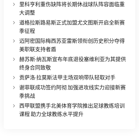
里科亨利重伤缺阵将长期休战球队阵容面临重
大调整
道格拉斯路易斯正式加盟尤文图斯开启全新赛
季征程
迈阿密国际梅西苏亚雷斯领衔创历史积分夺得
美职联支持者盾
赫苏斯·纳瓦斯宣布年底退役塞维利亚为其提供
终身合同致敬
贡萨洛·拉莫斯法甲主场双响带队轻取对手
谢菲联成功签约阿彻 加强进攻线实力迎接新赛
季挑战
西甲联盟携手北美体育学院推出足球教练培训
课程 助力全球教练水平提升