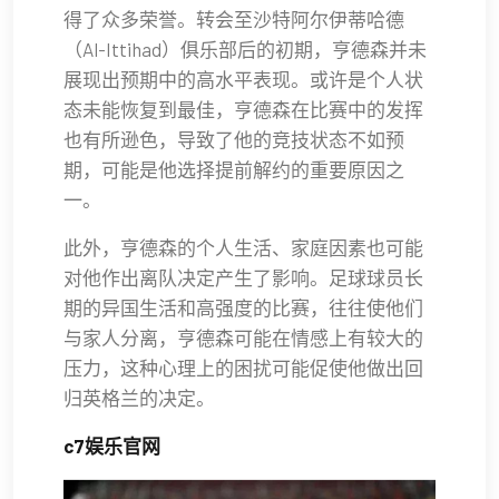
得了众多荣誉。转会至沙特阿尔伊蒂哈德
（Al-Ittihad）俱乐部后的初期，亨德森并未
展现出预期中的高水平表现。或许是个人状
态未能恢复到最佳，亨德森在比赛中的发挥
也有所逊色，导致了他的竞技状态不如预
期，可能是他选择提前解约的重要原因之
一。
此外，亨德森的个人生活、家庭因素也可能
对他作出离队决定产生了影响。足球球员长
期的异国生活和高强度的比赛，往往使他们
与家人分离，亨德森可能在情感上有较大的
压力，这种心理上的困扰可能促使他做出回
归英格兰的决定。
c7娱乐官网