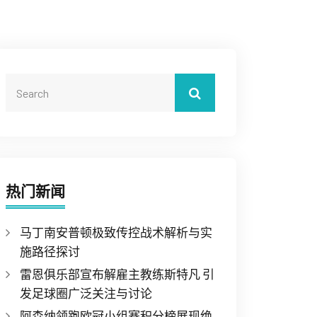
热门新闻
马丁南安普顿极致传控战术解析与实
施路径探讨
雷恩俱乐部宣布解雇主教练斯特凡 引
发足球圈广泛关注与讨论
阿森纳领跑欧冠小组赛积分榜展现绝