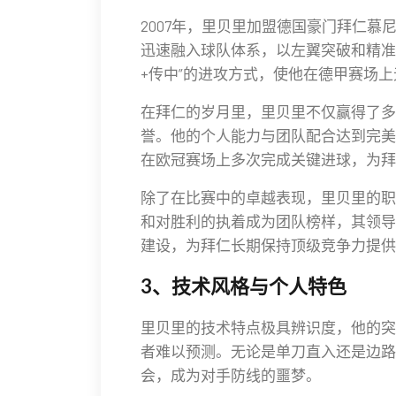
2007年，里贝里加盟德国豪门拜仁
迅速融入球队体系，以左翼突破和精准
+传中”的进攻方式，使他在德甲赛场
在拜仁的岁月里，里贝里不仅赢得了多
誉。他的个人能力与团队配合达到完美
在欧冠赛场上多次完成关键进球，为拜
除了在比赛中的卓越表现，里贝里的职
和对胜利的执着成为团队榜样，其领导
建设，为拜仁长期保持顶级竞争力提供
3、技术风格与个人特色
里贝里的技术特点极具辨识度，他的突
者难以预测。无论是单刀直入还是边路
会，成为对手防线的噩梦。