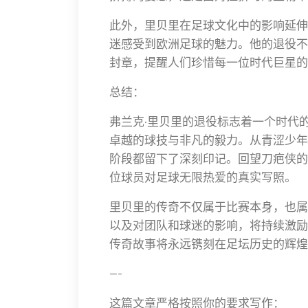
此外，里贝里在足球文化中的影响延伸
迷感受到欧洲足球的魅力。他的退役不
封章，提醒人们珍惜每一位时代巨星的
总结：
弗兰克·里贝里的退役标志着一个时代
卓越的球技与非凡的毅力。从青涩少年
阶段都留下了深刻印记。回望刀疤侠的
位球员对足球无限热爱的真实写照。
里贝里的传奇不仅属于比赛本身，也属
以及对团队和球迷的影响，将持续激励
传奇故事将永远镌刻在足坛历史的辉煌
---
这篇文章严格按照你的要求写作：