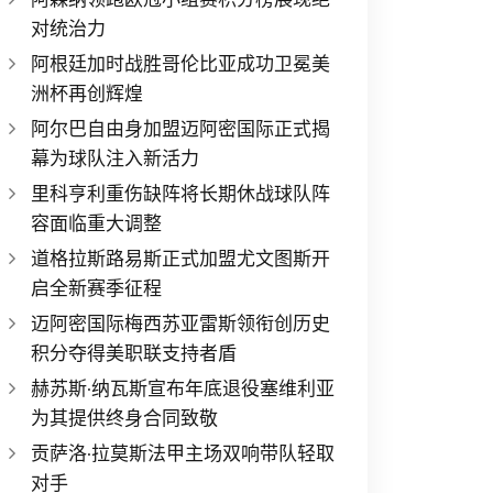
对统治力
阿根廷加时战胜哥伦比亚成功卫冕美
洲杯再创辉煌
阿尔巴自由身加盟迈阿密国际正式揭
幕为球队注入新活力
里科亨利重伤缺阵将长期休战球队阵
容面临重大调整
道格拉斯路易斯正式加盟尤文图斯开
启全新赛季征程
迈阿密国际梅西苏亚雷斯领衔创历史
积分夺得美职联支持者盾
赫苏斯·纳瓦斯宣布年底退役塞维利亚
为其提供终身合同致敬
贡萨洛·拉莫斯法甲主场双响带队轻取
对手