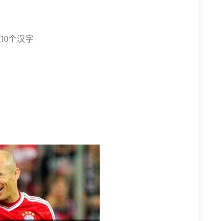
10个汉字