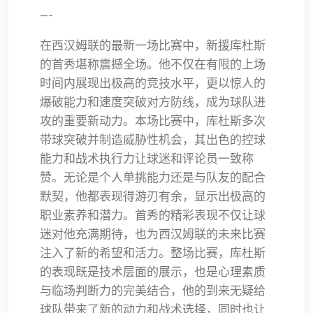
---
在西汉姆联的最新一场比赛中，新援库杜斯
的首秀堪称震撼全场。他不仅在有限的上场
时间内展现出极高的竞技水平，更以惊人的
爆破能力和速度突破对方防线，成为球队进
攻的重要新动力。本场比赛中，库杜斯多次
带球突破并制造威胁性机会，其出色的控球
能力和战术执行力让球迷和评论员一致称
赞。无论是个人单挑能力还是与队友的配合
默契，他都表现得游刃有余，显示出极高的
职业素养和潜力。首秀的精彩表现不仅让球
迷对他充满期待，也为西汉姆联的未来比赛
注入了新的希望和活力。整场比赛，库杜斯
的表现既是技术层面的展示，也是心理素质
与临场判断力的完美结合，他的到来无疑给
球队带来了新的动力和战术选择，同时也让