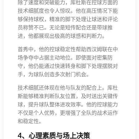
除了速度和突破能力，库杜斯在控球方面的
技术细腻度也令人惊叹。他在高压情况下能
够保持球权，精准的脚下处理让球迷和评论
员称赞不已。无论是短传配合还是带球推
进，他都展现出极高的球感和判断力。
首秀中，他的控球稳定性帮助西汉姆联在中
场争夺中占据主动地位。即使面对密集防
守，他仍能通过快速转身和脚下处理摆脱对
手，为球队创造多次射门机会。
技术细腻还体现在他与队友的配合上。库杜
斯能够精准判断队友位置，及时送出关键传
球，提升球队整体进攻效率。他的控球能力
不仅是个人优势，更增强了全队的战术运作
和稳定性。
4、心理素质与场上决策