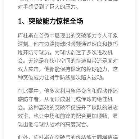
对手感受到了巨大的压力。
1、突破能力惊艳全场
库杜斯在首秀中展现出的突破能力令人印象
深刻。他在边路持球时频频通过速度和技巧
甩开防守球员，为球队创造了多次进攻机
会。无论是在狭小空间的快速盘带还是面对
双人夹击，他都能保持稳定的控球能力，这
种突破威力让对手防线屡次陷入被动。
在比赛中，他多次利用急停变向和假动作迷
惑防守者，从而形成射门或传球的绝佳机
会。这种高效的突破不仅提升了球队的进攻
效率，也让中场和前锋的配合更加顺畅，显
现出他与球队战术的高度契合。
此外，库杜斯在突破后的终结能力同样值得