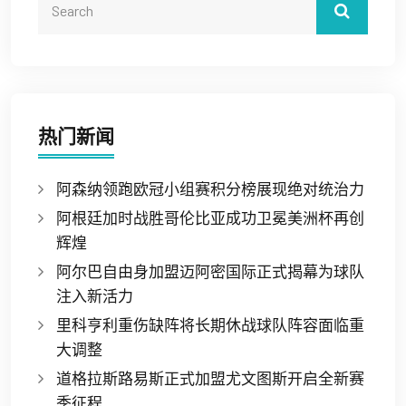
热门新闻
阿森纳领跑欧冠小组赛积分榜展现绝对统治力
阿根廷加时战胜哥伦比亚成功卫冕美洲杯再创
辉煌
阿尔巴自由身加盟迈阿密国际正式揭幕为球队
注入新活力
里科亨利重伤缺阵将长期休战球队阵容面临重
大调整
道格拉斯路易斯正式加盟尤文图斯开启全新赛
季征程