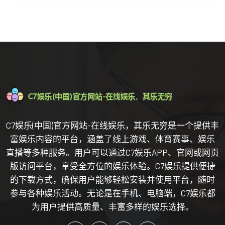
C7娱乐(中国)官方网站-在线娱乐，其乐无穷是一个提供丰
富娱乐内容的平台，涵盖了线上游戏、体育赛事、娱乐
直播等多种服务。用户可以通过C7娱乐APP、官网或网页
版访问平台，享受全方位的娱乐体验。C7娱乐提供便捷
的下载方式，确保用户能够轻松安装并使用平台，随时
参与各种娱乐活动。无论是在手机、电脑端，C7娱乐都
为用户提供高质量、丰富多样的娱乐选择。