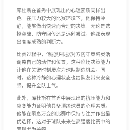
库杜斯在首秀中展现出的心理素质同样出
色。在压力较大的比赛环境下，他保持冷
静，能够做出快速而合理的决策。无论是选
择突破、防守回传还是远射尝试，他都表现
出高度成熟的判断力。
比赛过程中，他能够根据对方防守策略灵活
调整自己的动作和位置，这种临场决策能力
让他在关键时刻屡次为球队制造机会。同
时，这种冷静的心理状态也给队友带来安全
感，提升全队士气。
此外，库杜斯在首秀中展现出的抗压能力和
应变能力证明他具备顶级球员的心理素质。
他能在瞬息万变的比赛中保持专注并作出最
优选择，这对于球队未来在高强度比赛中的
表现尤为关键。