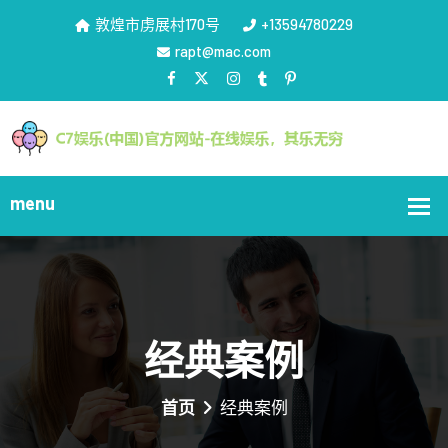
敦煌市虏展村170号
+13594780229
rapt@mac.com
经典案例
首页
经典案例